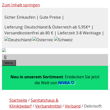
Zum Inhalt springen
Sicher Einkaufen | Gute Preise |
Lieferung: Deutschland & Österreich ab 5,95€* |
Versandkostenfrei ab 80 € | Lieferzeit 3-8 Werktage |
0
Menu
Neu in unserem Sortiment
: Entdecken Sie jetzt
die Welt von
NIVEA 🤍
!
Startseite
/
Sanitätshaus &
Klinikbedarf
/
Verbandmittel
/
Verband
/ Debrisoft