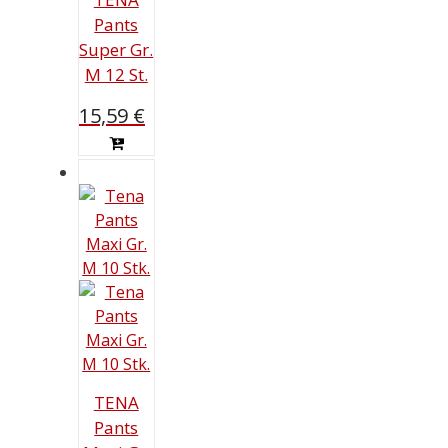
Pants
Super Gr.
M 12 St.
15,59
€
TENA
Pants