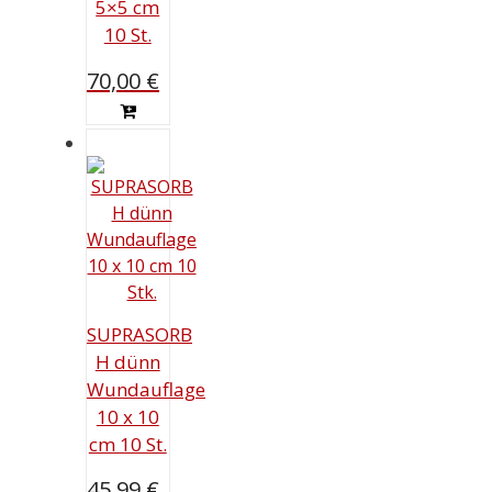
5×5 cm
10 St.
70,00
€
SUPRASORB
H dünn
Wundauflage
10 x 10
cm 10 St.
45,99
€