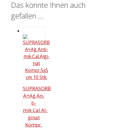
Das könnte Ihnen auch
gefallen …
SUPRASORB
A+Ag An­
ti­
mik.Cal.Al­
gi­nat
Kompr.