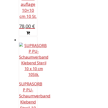
auf­la­ge
10×10
cm 10 St.
78,00
€
SUPRASORB
P PU-
Schaumverband
Klebend
Steril 10