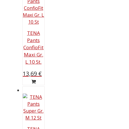
TENA
Pants
ConfioFit
Maxi Gr.
L 10 St.
13,69
€
TENA