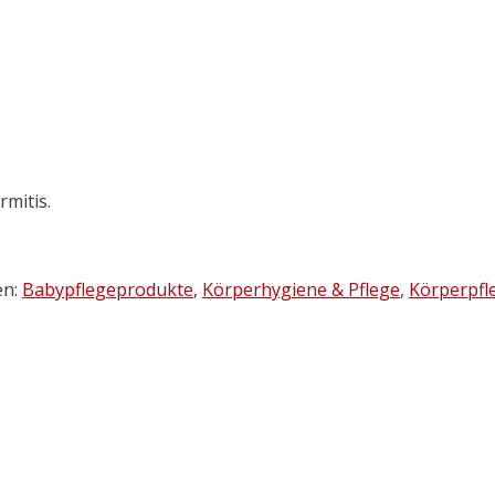
rmitis.
en:
Babypflegeprodukte
,
Körperhygiene & Pflege
,
Körperpfl