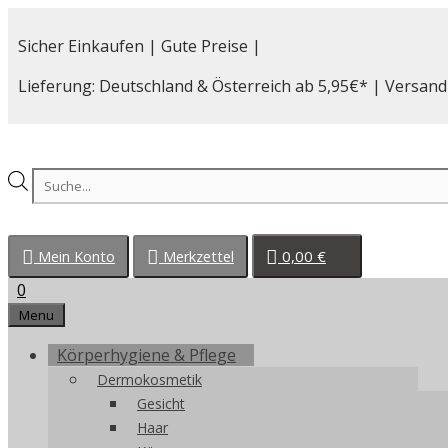
Zum
Inhalt
Sicher Einkaufen | Gute Preise |
springen
Lieferung: Deutschland & Österreich ab 5,95€* | Versand
Products
search
0,00
€
Mein Konto
Merkzettel
0
Menu
Körperhygiene & Pflege
Dermokosmetik
Gesicht
Haar