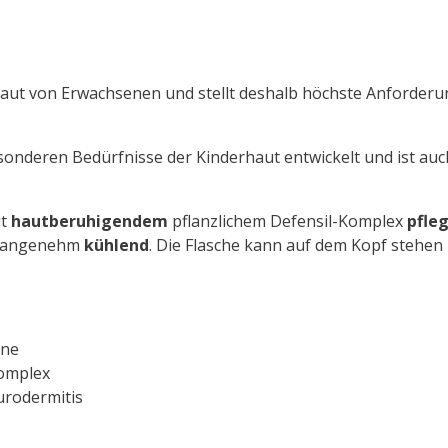
e Haut von Erwachsenen und stellt deshalb höchste Anforder
besonderen Bedürfnisse der Kinderhaut entwickelt und ist a
it
hautberuhigendem
pflanzlichem Defensil-Komplex
pfle
 angenehm
kühlend
. Die Flasche kann auf dem Kopf stehen 
nne
Komplex
urodermitis