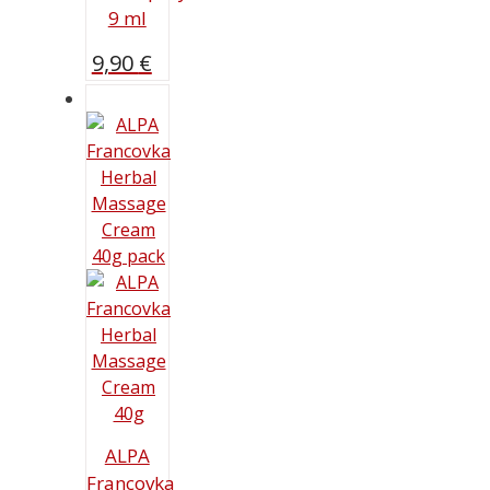
9 ml
9,90
€
ALPA
Francovka