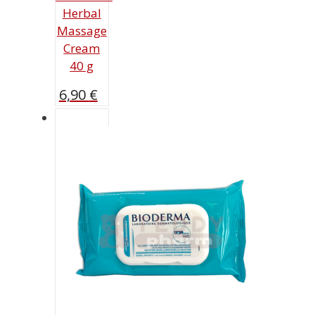
Herbal
Massage
Cream
40 g
6,90
€