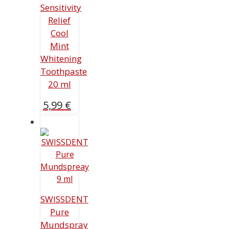
Sensitivity
Relief
Cool
Mint
Whitening
Toothpaste
20 ml
5,99
€
SWISSDENT
Pure
Mundspray