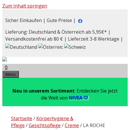
Zum Inhalt springen
Sicher Einkaufen | Gute Preise |
Lieferung: Deutschland & Österreich ab 5,95€* |
Versandkostenfrei ab 80 € | Lieferzeit 3-8 Werktage |
0
Menu
Neu in unserem Sortiment
: Entdecken Sie jetzt
die Welt von
NIVEA 🤍
!
Startseite
/
Körperhygiene &
Pflege
/
Gesichtspflege
/
Creme
/ LA ROCHE