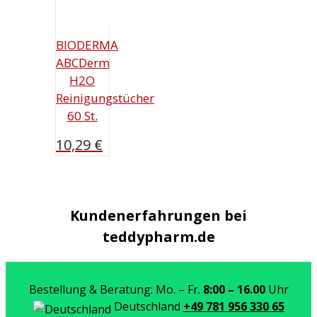
BIODERMA
ABCDerm
H2O
Reinigungstücher
60 St.
10,29
€
Kundenerfahrungen bei
teddypharm.de
Bestellung & Beratung: Mo. – Fr.
8:00 – 16.00
Uhr
Deutschland
+49 781 956 330 65