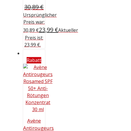
30,89
€
Ursprünglicher
Preis war:
23,99
€
30,89 €
Aktueller
Preis ist:
23,99 €.
Rabatt
Avène
Antirougeurs