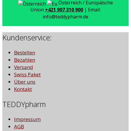
Österreich / Europäische
Union
+421 907 310 900
| Email:
info@teddypharm.de
Kundenservice:
Bestellen
Bezahlen
Versand
Swiss Paket
Über uns
Kontakt
TEDDYpharm
Impressum
AGB