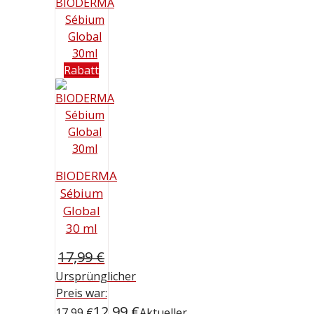
Rabatt
BIODERMA
Sébium
Global
30 ml
17,99
€
Ursprünglicher
Preis war:
12,99
€
17,99 €
Aktueller