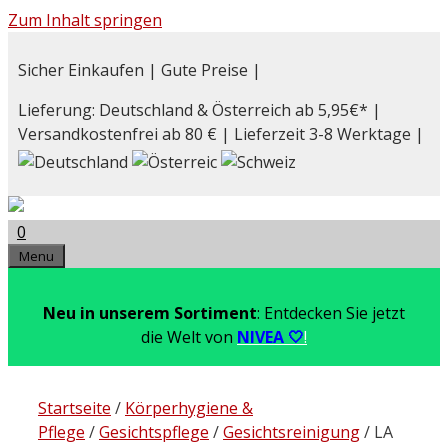
Zum Inhalt springen
Sicher Einkaufen | Gute Preise |
Lieferung: Deutschland & Österreich ab 5,95€* |
Versandkostenfrei ab 80 € | Lieferzeit 3-8 Werktage |
0
Menu
Neu in unserem Sortiment
: Entdecken Sie jetzt
die Welt von
NIVEA 🤍
!
Startseite
/
Körperhygiene &
Pflege
/
Gesichtspflege
/
Gesichtsreinigung
/ LA