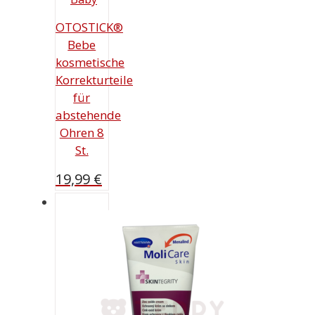
OTOSTICK®
Bebe
kosmetische
Korrekturteile
für
abstehende
Ohren 8
St.
19,99
€