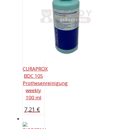
CURAPROX
BDC 105
Prothesenreinigung
weekly
100 ml
7,21
€