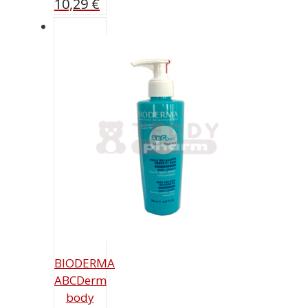
10,29
€
BIODERMA
ABCDerm
body