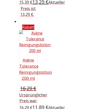
13,29
€
15,39 €
Aktueller
Preis ist:
13,29 €.
Rabatt
Avène
Tolerance
Reinigungslotion
200 ml
16,29
€
Ursprünglicher
Preis war:
11,89
€
16,29 €
Aktueller