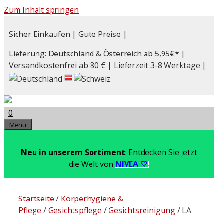
Zum Inhalt springen
Sicher Einkaufen | Gute Preise |
Lieferung: Deutschland & Österreich ab 5,95€* |
Versandkostenfrei ab 80 € | Lieferzeit 3-8 Werktage |
0
Menu
Neu in unserem Sortiment
: Entdecken Sie jetzt
die Welt von
NIVEA 🤍
!
Startseite
/
Körperhygiene &
Pflege
/
Gesichtspflege
/
Gesichtsreinigung
/ LA