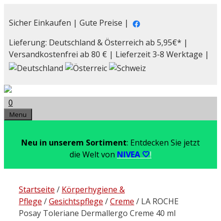
Zum
Inhalt
Sicher Einkaufen | Gute Preise |
springen
Lieferung: Deutschland & Österreich ab 5,95€* |
Versandkostenfrei ab 80 € | Lieferzeit 3-8 Werktage |
0
Menu
Neu in unserem Sortiment
: Entdecken Sie jetzt
die Welt von
NIVEA 🤍
!
Startseite
/
Körperhygiene &
Pflege
/
Gesichtspflege
/
Creme
/ LA ROCHE
Posay Toleriane Dermallergo Creme 40 ml