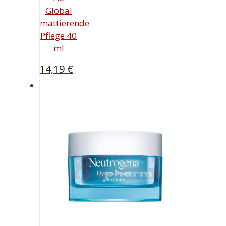
Global
mattierende
Pflege 40
ml
14,19
€