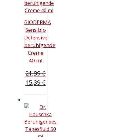
BIODERMA
Sensibio
Defensive
beruhigende
Creme
40 ml
21,99
€
Ursprünglicher
15,39
€
Preis
Aktueller
war:
Preis
21,99 €
ist:
15,39 €.