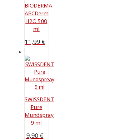
BIODERMA
ABCDerm
H2O 500
ml
11,99
€
SWISSDENT
Pure
Mundspray
9 ml
9,90
€