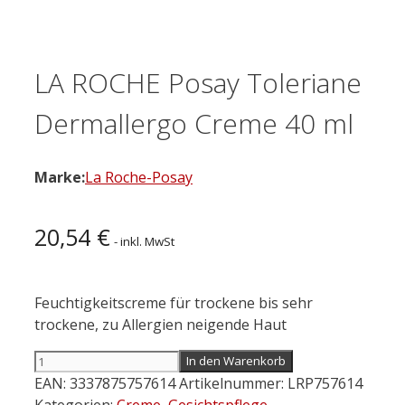
LA ROCHE Posay Toleriane
Dermallergo Creme 40 ml
Marke:
La Roche-Posay
20,54
€
- inkl. MwSt
Feuchtigkeitscreme für trockene bis sehr
trockene, zu Allergien neigende Haut
LA
In den Warenkorb
ROCHE
EAN:
3337875757614
Artikelnummer:
LRP757614
Posay
Kategorien:
Creme
,
Gesichtspflege
,