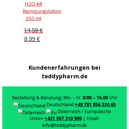
H2O AR
Reinigungslotion
250 ml
14,59
€
Ursprünglicher
Aktueller
8,99
€
Preis
Preis
war:
ist:
14,59 €
8,99 €.
Kundenerfahrungen bei
teddypharm.de
Bestellung & Beratung: Mo. – Fr.
8:00 – 16.00
Uhr
Deutschland
+49 781 956 330 65
Österreich / Europäische
Union
+421 907 310 900
| Email:
info@teddypharm.de