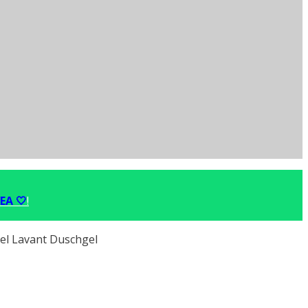
EA 🤍
!
el Lavant Duschgel