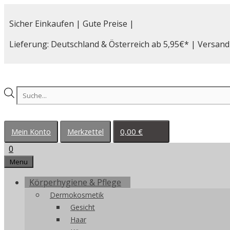
Zum
Inhalt
Sicher Einkaufen | Gute Preise |
springen
Lieferung: Deutschland & Österreich ab 5,95€* | Versand
Products
search
0,00
€
Mein Konto
Merkzettel
0
Menu
Körperhygiene & Pflege
Dermokosmetik
Gesicht
Haar