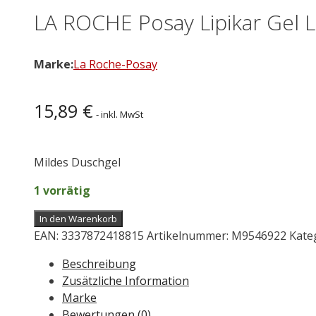
LA ROCHE Posay Lipikar Gel 
Marke:
La Roche-Posay
15,89
€
- inkl. MwSt
Mildes Duschgel
1 vorrätig
LA
In den Warenkorb
ROCHE
EAN:
3337872418815
Artikelnummer:
M9546922
Kate
Posay
Beschreibung
Lipikar
Zusätzliche Information
Gel
Marke
Lavant
Bewertungen (0)