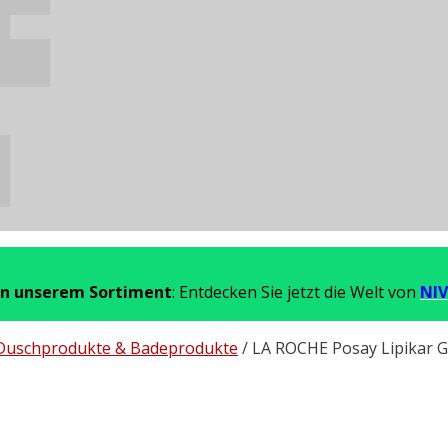
in unserem Sortiment
: Entdecken Sie jetzt die Welt von
NIV
Duschprodukte & Badeprodukte
/ LA ROCHE Posay Lipikar G