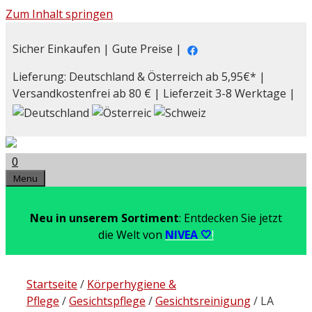
Zum Inhalt springen
Sicher Einkaufen | Gute Preise |
Lieferung: Deutschland & Österreich ab 5,95€* |
Versandkostenfrei ab 80 € | Lieferzeit 3-8 Werktage |
0
Menu
Neu in unserem Sortiment
: Entdecken Sie jetzt
die Welt von
NIVEA 🤍
!
Startseite
/
Körperhygiene &
Pflege
/
Gesichtspflege
/
Gesichtsreinigung
/ LA