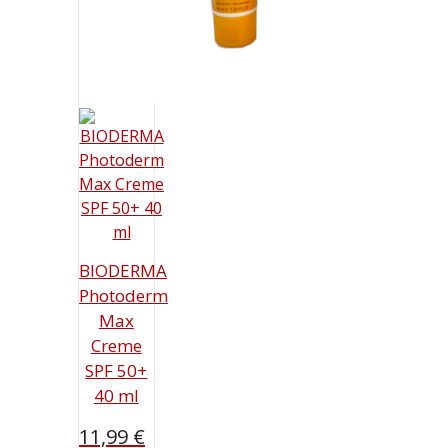
BIODERMA
Photoderm
Max
Creme
SPF 50+
40 ml
11,99
€