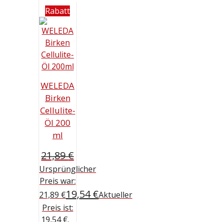
Rabatt
WELEDA
Birken
Cellulite-
Öl 200
ml
21,89
€
Ursprünglicher
Preis war:
19,54
€
21,89 €
Aktueller
Preis ist:
19,54 €.