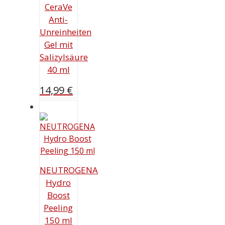
CeraVe
Anti-
Unreinheiten
Gel mit
Salizylsäure
40 ml
14,99
€
NEUTROGENA
Hydro
Boost
Peeling
150 ml