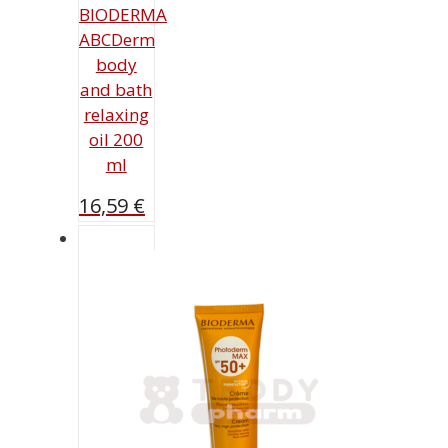
BIODERMA
ABCDerm
body
and bath
relaxing
oil 200
ml
16,59
€