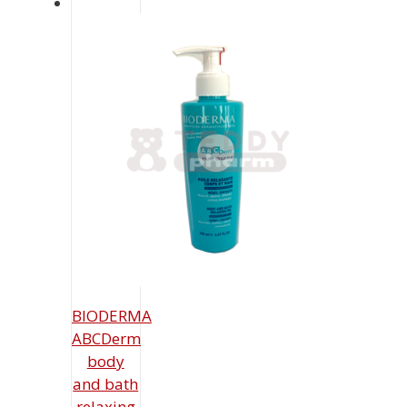
BIODERMA
ABCDerm
body
and bath
relaxing