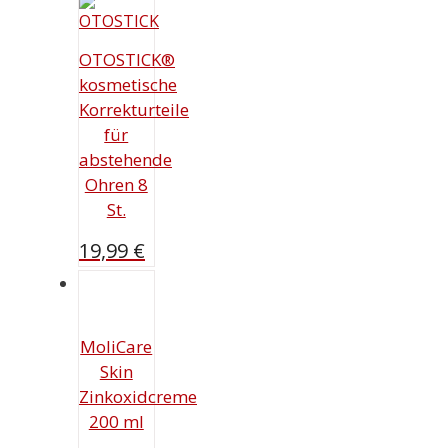
OTOSTICK®
kosmetische
Korrekturteile
für
abstehende
Ohren 8
St.
19,99
€
MoliCare
Skin
Zinkoxidcreme
200 ml