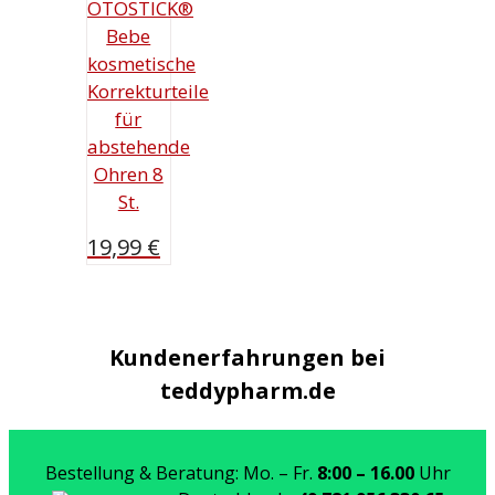
OTOSTICK®
Bebe
kosmetische
Korrekturteile
für
abstehende
Ohren 8
St.
19,99
€
Kundenerfahrungen bei
teddypharm.de
Bestellung & Beratung: Mo. – Fr.
8:00 – 16.00
Uhr