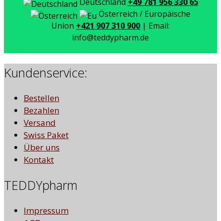
Deutschland
+49 781 956 330 65
Österreich / Europäische
Union
+421 907 310 900
| Email:
info@teddypharm.de
Kundenservice:
Bestellen
Bezahlen
Versand
Swiss Paket
Über uns
Kontakt
TEDDYpharm
Impressum