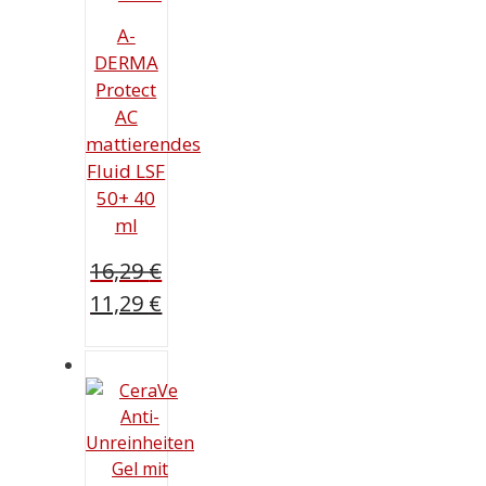
A-
DERMA
Protect
AC
mattierendes
Fluid LSF
50+ 40
ml
16,29
€
Ursprünglicher
11,29
€
Preis
Aktueller
war:
Preis
16,29 €
ist:
11,29 €.