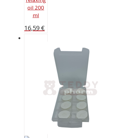
oil 200
ml
16,59
€