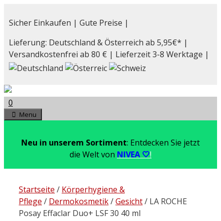
Zum
Inhalt
Sicher Einkaufen | Gute Preise |
springen
Lieferung: Deutschland & Österreich ab 5,95€* |
Versandkostenfrei ab 80 € | Lieferzeit 3-8 Werktage |
0
Menu
Neu in unserem Sortiment
: Entdecken Sie jetzt
die Welt von
NIVEA 🤍
!
Startseite
/
Körperhygiene &
Pflege
/
Dermokosmetik
/
Gesicht
/ LA ROCHE
Posay Effaclar Duo+ LSF 30 40 ml