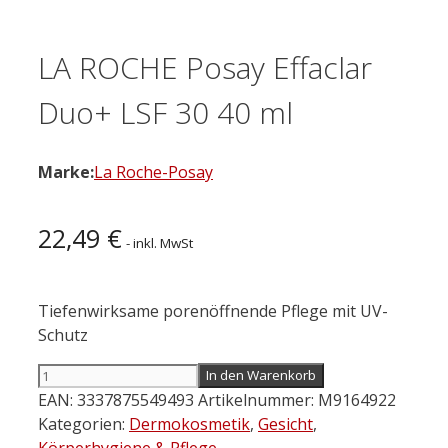
LA ROCHE Posay Effaclar
Duo+ LSF 30 40 ml
Marke:
La Roche-Posay
22,49
€
- inkl. MwSt
Tiefenwirksame porenöffnende Pflege mit UV-
Schutz
LA
In den Warenkorb
ROCHE
EAN:
3337875549493
Artikelnummer:
M9164922
Posay
Kategorien:
Dermokosmetik
,
Gesicht
,
Effaclar
Körperhygiene & Pflege