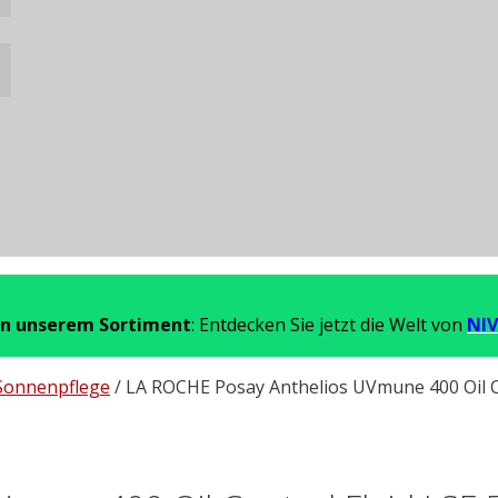
in unserem Sortiment
: Entdecken Sie jetzt die Welt von
NIV
Sonnenpflege
/ LA ROCHE Posay Anthelios UVmune 400 Oil C