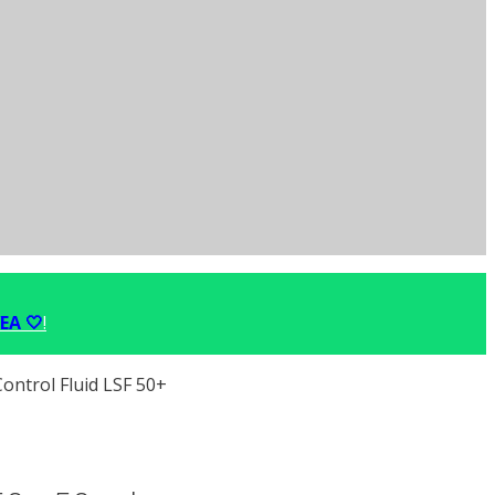
EA 🤍
!
ontrol Fluid LSF 50+