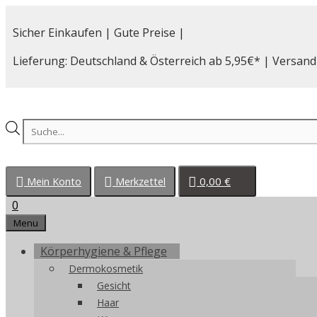
Zum
Inhalt
Sicher Einkaufen | Gute Preise |
springen
Lieferung: Deutschland & Österreich ab 5,95€* | Versand
Products
search
0,00
€
Mein Konto
Merkzettel
0
Menu
Körperhygiene & Pflege
Dermokosmetik
Gesicht
Haar