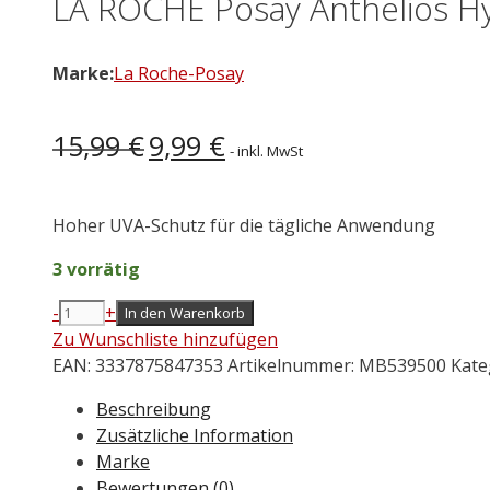
LA ROCHE Posay Anthelios Hy
Marke:
La Roche-Posay
Ursprünglicher
Aktueller
15,99
€
9,99
€
- inkl. MwSt
Preis
Preis
war:
ist:
15,99 €
9,99 €.
Hoher UVA-Schutz für die tägliche Anwendung
3 vorrätig
-
+
In den Warenkorb
LA
Zu Wunschliste hinzufügen
ROCHE
EAN:
3337875847353
Artikelnummer:
MB539500
Kate
Posay
Anthelios
Beschreibung
Hydratisierende
Zusätzliche Information
Lotion
Marke
LSF
Bewertungen (0)