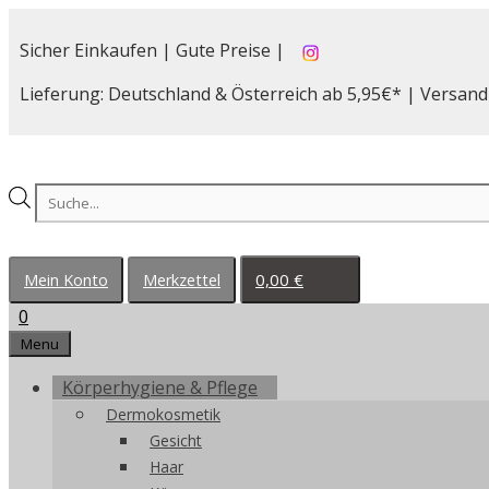
Zum
Inhalt
Sicher Einkaufen | Gute Preise |
springen
Lieferung: Deutschland & Österreich ab 5,95€* | Versand
Products
search
0,00
€
Mein Konto
Merkzettel
0
Menu
Körperhygiene & Pflege
Dermokosmetik
Gesicht
Haar