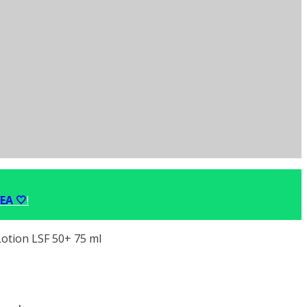
EA 🤍
!
otion LSF 50+ 75 ml