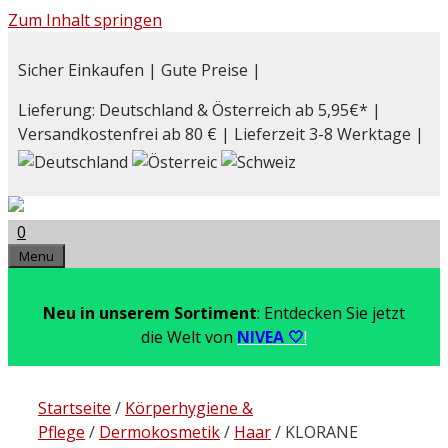
Zum Inhalt springen
Sicher Einkaufen | Gute Preise |
Lieferung: Deutschland & Österreich ab 5,95€* |
Versandkostenfrei ab 80 € | Lieferzeit 3-8 Werktage |
0
Menu
Neu in unserem Sortiment
: Entdecken Sie jetzt
die Welt von
NIVEA 🤍
!
Startseite
/
Körperhygiene &
Pflege
/
Dermokosmetik
/
Haar
/ KLORANE