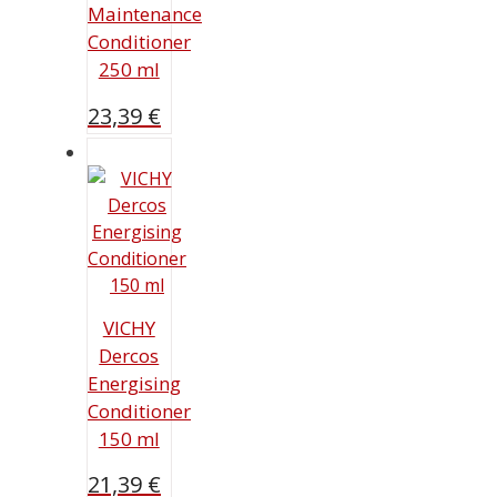
Maintenance
Conditioner
250 ml
23,39
€
VICHY
Dercos
Energising
Conditioner
150 ml
21,39
€