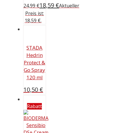
18,59
€
24,99 €
Aktueller
Preis ist:
18,59 €.
STADA
Hedrin
Protect &
Go Spray
120 ml
10,50
€
Rabatt