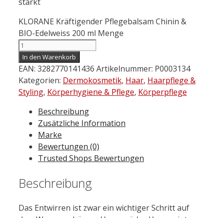
stärkt
KLORANE Kräftigender Pflegebalsam Chinin &
BIO-Edelweiss 200 ml Menge
In den Warenkorb
EAN:
3282770141436
Artikelnummer:
P0003134
Kategorien:
Dermokosmetik
,
Haar
,
Haarpflege &
Styling
,
Körperhygiene & Pflege
,
Körperpflege
Beschreibung
Zusätzliche Information
Marke
Bewertungen (0)
Trusted Shops Bewertungen
Beschreibung
Das Entwirren ist zwar ein wichtiger Schritt auf