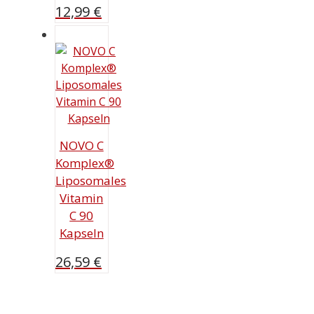
12,99
€
NOVO C
Komplex®
Liposomales
Vitamin
C 90
Kapseln
26,59
€