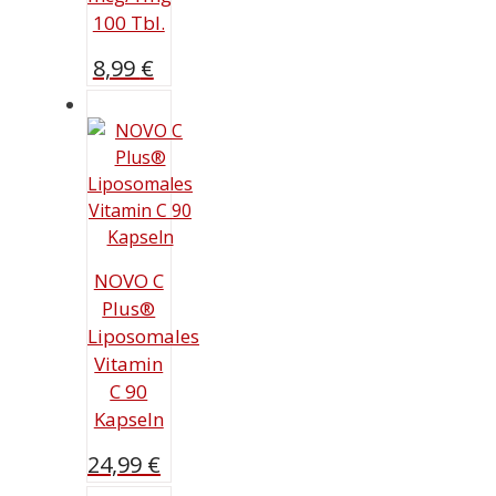
100 Tbl.
8,99
€
NOVO C
Plus®
Liposomales
Vitamin
C 90
Kapseln
24,99
€