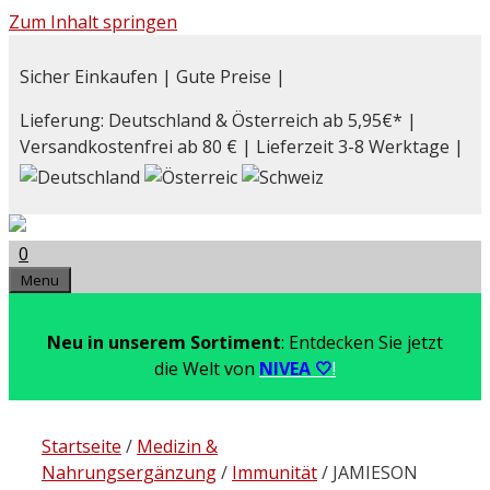
Zum Inhalt springen
Sicher Einkaufen | Gute Preise |
Lieferung: Deutschland & Österreich ab 5,95€* |
Versandkostenfrei ab 80 € | Lieferzeit 3-8 Werktage |
0
Menu
Neu in unserem Sortiment
: Entdecken Sie jetzt
die Welt von
NIVEA 🤍
!
Startseite
/
Medizin &
Nahrungsergänzung
/
Immunität
/ JAMIESON