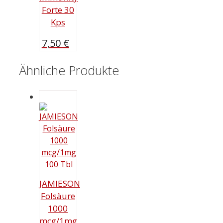
Forte 30
Kps
7,50
€
Ähnliche Produkte
JAMIESON
Folsäure
1000
mcg/1mg