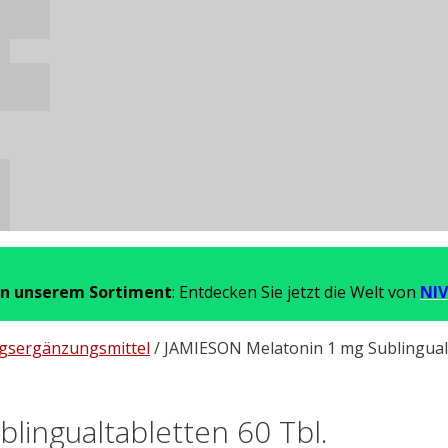
in unserem Sortiment
: Entdecken Sie jetzt die Welt von
NIV
gsergänzungsmittel
/ JAMIESON Melatonin 1 mg Sublingualt
ingualtabletten 60 Tbl.