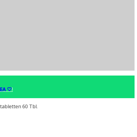
EA 🤍
!
abletten 60 Tbl.