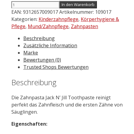
JACK
In den Warenkorb
N'
EAN:
9312657009017
Artikelnummer:
109017
JILL
Kategorien:
Kinderzahnpflege
,
Körperhygiene &
Organic
Pflege
,
Mund/Zahnpflege
,
Zahnpasten
Kinder-
Beschreibung
Zahnpasta
Zusätzliche Information
Erdbeere
Marke
50
Bewertungen (0)
g
Trusted Shops Bewertungen
Menge
Beschreibung
Die Zahnpasta Jack N’ Jill Toothpaste reinigt
perfekt das Zahnfleisch und die ersten Zähne von
Säuglingen.
Eigenschaften: