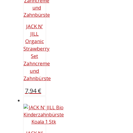
JACK N’
JILL
Organic
Strawberry
Set
Zahncreme
und
Zahnbürste
7,94
€