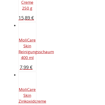
Creme
250 g
15,89
€
MoliCare
Skin
Reinigungsschaum
400 ml
7,99
€
MoliCare
Skin
Zinkoxidcreme