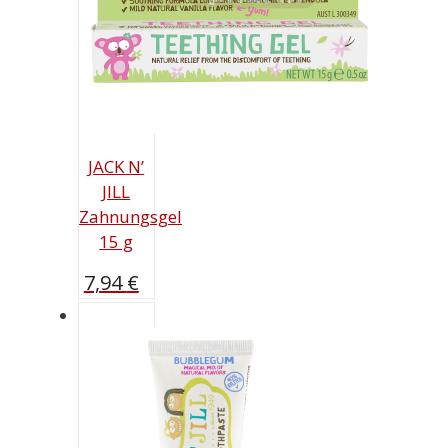
JACK N’
JILL
Zahnungsgel
15 g
7,94
€