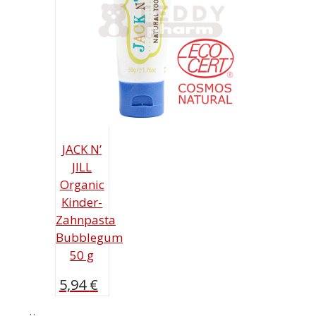
JACK N’
JILL
Organic
Kinder-
Zahnpasta
Bubblegum
50 g
5,94
€