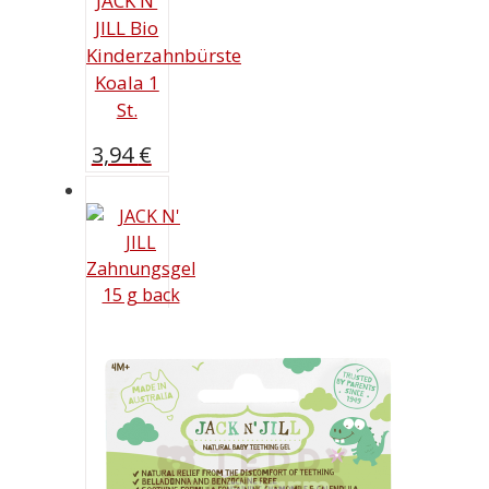
JACK N’
JILL Bio
Kinderzahnbürste
Koala 1
St.
3,94
€