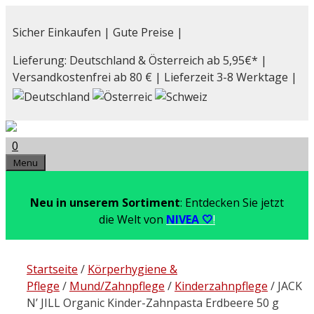
Zum
Inhalt
Sicher Einkaufen | Gute Preise |
springen
Lieferung: Deutschland & Österreich ab 5,95€* |
Versandkostenfrei ab 80 € | Lieferzeit 3-8 Werktage |
0
Menu
Neu in unserem Sortiment
: Entdecken Sie jetzt
die Welt von
NIVEA 🤍
!
Startseite
/
Körperhygiene &
Pflege
/
Mund/Zahnpflege
/
Kinderzahnpflege
/ JACK
N’ JILL Organic Kinder-Zahnpasta Erdbeere 50 g