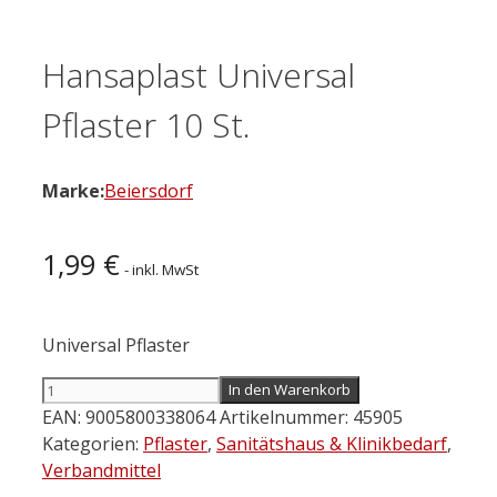
Hansaplast Universal
Pflaster 10 St.
Marke:
Beiersdorf
1,99
€
- inkl. MwSt
Universal Pflaster
Hansaplast
In den Warenkorb
Universal
EAN:
9005800338064
Artikelnummer:
45905
Pflaster
Kategorien:
Pflaster
,
Sanitätshaus & Klinikbedarf
,
10
Verbandmittel
St.