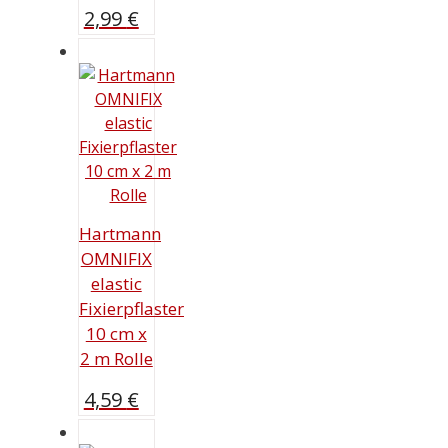
2,99
€
Hartmann
OMNIFIX
elastic
Fixierpflaster
10 cm x
2 m Rolle
4,59
€