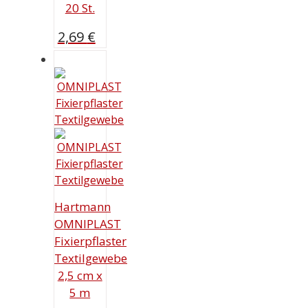
20 St.
2,69
€
Hartmann
OMNIPLAST
Fixierpflaster
Textilgewebe
2,5 cm x
5 m