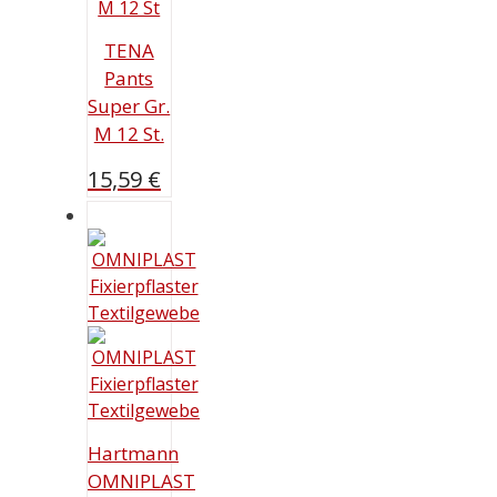
TENA
Pants
Super Gr.
M 12 St.
15,59
€
Hartmann
OMNIPLAST