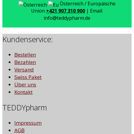
Österreich / Europäische
Union
+421 907 310 900
| Email:
info@teddypharm.de
Kundenservice:
Bestellen
Bezahlen
Versand
Swiss Paket
Über uns
Kontakt
TEDDYpharm
Impressum
AGB