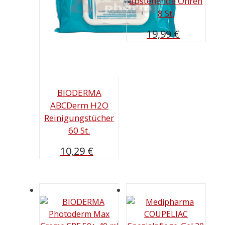
abstehende Ohren
8 St.
19,99
€
BIODERMA
ABCDerm H2O
Reinigungstücher
60 St.
10,29
€