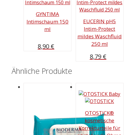
GYNTIMA
EUCERIN pH5
Intimschaum 150
Intim-Protect
ml
mildes Waschfluid
250 ml
8,90
€
8,79
€
Ähnliche Produkte
OTOSTICK®
kosmetische
Korrekturteile für