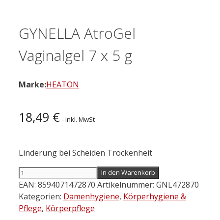
GYNELLA AtroGel
Vaginalgel 7 x 5 g
Marke:
HEATON
18,49
€
- inkl. MwSt
Linderung bei Scheiden Trockenheit
GYNELLA
In den Warenkorb
AtroGel
EAN:
8594071472870
Artikelnummer:
GNL472870
Vaginalgel
Kategorien:
Damenhygiene
,
Körperhygiene &
7
Pflege
,
Körperpflege
x