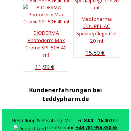
Medipharma
COUPELIAC
BIODERMA
Spezialpflege-Gel
Photoderm Max
20 ml
Creme SPF 50+ 40
15,59
€
ml
11,99
€
Kundenerfahrungen bei
teddypharm.de
Bestellung & Beratung: Mo. – Fr.
8:00 – 16.00
Uhr
Deutschland
+49 781 956 330 65