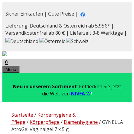
Zum
Inhalt
Sicher Einkaufen | Gute Preise |
springen
Lieferung: Deutschland & Österreich ab 5,95€* |
Versandkostenfrei ab 80 € | Lieferzeit 3-8 Werktage |
0
Menu
Neu in unserem Sortiment
: Entdecken Sie jetzt
die Welt von
NIVEA 🤍
!
Startseite
/
Körperhygiene &
Pflege
/
Körperpflege
/
Damenhygiene
/ GYNELLA
AtroGel Vaginalgel 7 x 5 g