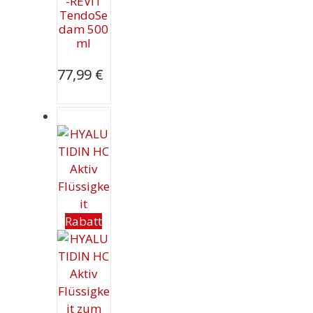
-REVIT
TendoSe
dam 500
ml
77,99
€
Rabatt