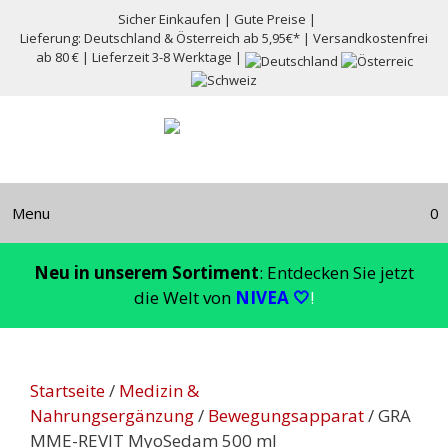
Zum
Sicher Einkaufen | Gute Preise |
Inhalt
Lieferung: Deutschland & Österreich ab 5,95€* | Versandkostenfrei
ab 80 € | Lieferzeit 3-8 Werktage |
springen
Menu
0
Neu in unserem Sortiment
: Entdecken Sie jetzt
die Welt von
NIVEA 🤍
!
Startseite
/
Medizin &
Nahrungsergänzung
/
Bewegungsapparat
/ GRA
MME-REVIT MyoSedam 500 ml