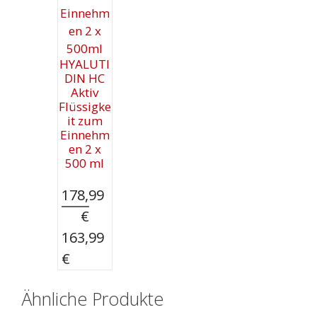
HYALUTI
DIN HC
Aktiv
Flüssigke
it zum
Einnehm
en 2 x
500 ml
178,99
€
Ursprünglicher
163,99
Preis
Aktueller
€
war:
Preis
178,99 €
ist:
Ähnliche Produkte
163,99 €.