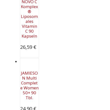
NOVO C
Komplex
®
Liposom
ales
Vitamin
C 90
Kapseln
26,59
€
JAMIESO
N Multi
Complet
e Women
50+ 90
Tbl.
24,90
€