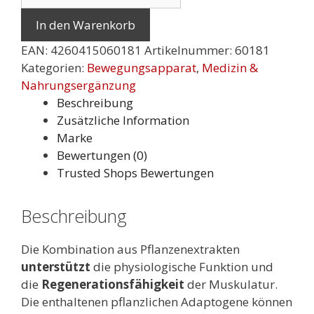
REVIT
MyoSedam
In den Warenkorb
500
EAN:
4260415060181
Artikelnummer:
60181
ml
Kategorien:
Bewegungsapparat
,
Medizin &
Menge
Nahrungsergänzung
Beschreibung
Zusätzliche Information
Marke
Bewertungen (0)
Trusted Shops Bewertungen
Beschreibung
Die Kombination aus Pflanzenextrakten
unterstützt
die physiologische Funktion und
die
Regenerationsfähigkeit
der Muskulatur.
Die enthaltenen pflanzlichen Adaptogene können