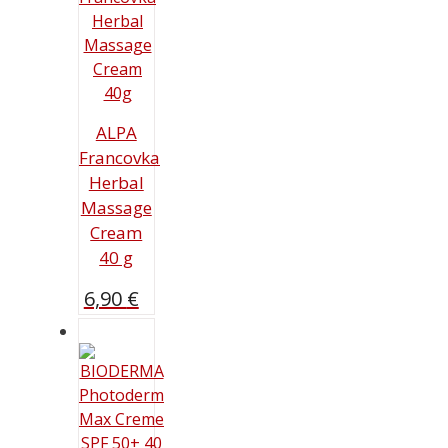
ALPA
Francovka
Herbal
Massage
Cream
40 g
6,90
€