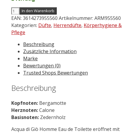
Giorgio
In den Warenkorb
Armani
EAN:
3614273955560
Artikelnummer:
ARM955560
Acqua
Kategorien:
Düfte
,
Herrendüfte
,
Körperhygiene &
di
Pflege
Giò
Beschreibung
Homme
Zusätzliche Information
Eau
Marke
De
Bewertungen (0)
Toilette
Trusted Shops Bewertungen
30
ml
Beschreibung
Menge
Kopfnoten:
Bergamotte
Herznoten:
Calone
Basisnoten:
Zedernholz
Acqua di Giò Homme Eau de Toilette eröffnet mit