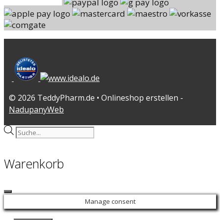
© 2026 TeddyPharm.de • Onlineshop erstellen -
NadupanyWeb
Products
search
Warenkorb
Close
Manage consent