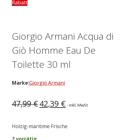
Rabatt
Giorgio Armani Acqua di
Giò Homme Eau De
Toilette 30 ml
Marke:
Giorgio Armani
Ursprünglicher
Aktueller
47,99
€
42,39
€
- inkl. MwSt
Preis
Preis
war:
ist:
47,99 €
42,39 €.
Holzig-maritime Frische
2 vorrätig