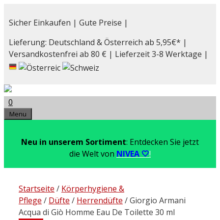
Zum
Inhalt
Sicher Einkaufen | Gute Preise |
springen
Lieferung: Deutschland & Österreich ab 5,95€* |
Versandkostenfrei ab 80 € | Lieferzeit 3-8 Werktage |
0
Menu
Neu in unserem Sortiment
: Entdecken Sie jetzt
die Welt von
NIVEA 🤍
!
Startseite
/
Körperhygiene &
Pflege
/
Düfte
/
Herrendüfte
/ Giorgio Armani
Acqua di Giò Homme Eau De Toilette 30 ml