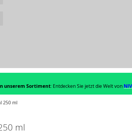
in unserem Sortiment
: Entdecken Sie jetzt die Welt von
NIV
l 250 ml
250 ml