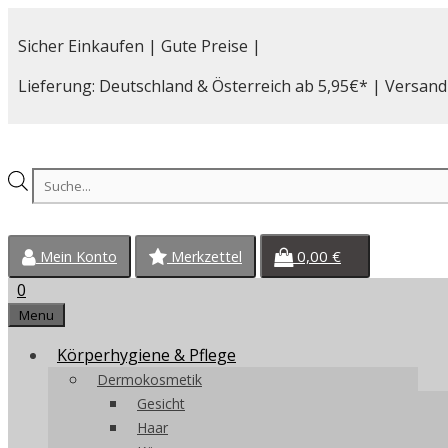
Zum
Inhalt
Sicher Einkaufen | Gute Preise |
springen
Lieferung: Deutschland & Österreich ab 5,95€* | Versand
Products
search
0,00
€
Mein Konto
Merkzettel
0
Menu
Körperhygiene & Pflege
Dermokosmetik
Gesicht
Haar