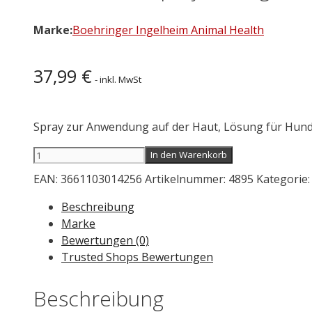
Marke:
Boehringer Ingelheim Animal Health
37,99
€
- inkl. MwSt
Spray zur Anwendung auf der Haut, Lösung für Hund
FRONTLINE
In den Warenkorb
Spray
EAN:
3661103014256
Artikelnummer:
4895
Kategorie
2,5
mg/ml
Beschreibung
250
Marke
ml
Bewertungen (0)
Menge
Trusted Shops Bewertungen
Beschreibung