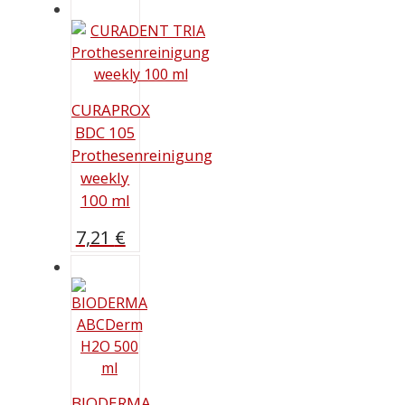
Preis
17,99 €
ist:
12,99 €.
CURAPROX
BDC 105
Prothesenreinigung
weekly
100 ml
7,21
€
BIODERMA