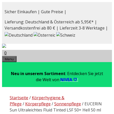
Zum
Inhalt
Sicher Einkaufen | Gute Preise |
springen
Lieferung: Deutschland & Österreich ab 5,95€* |
Versandkostenfrei ab 80 € | Lieferzeit 3-8 Werktage |
0
Menu
Neu in unserem Sortiment
: Entdecken Sie jetzt
die Welt von
NIVEA 🤍
!
Startseite
/
Körperhygiene &
Pflege
/
Körperpflege
/
Sonnenpflege
/ EUCERIN
Sun Ultraleichtes Fluid Tinted LSF 50+ Hell 50 ml