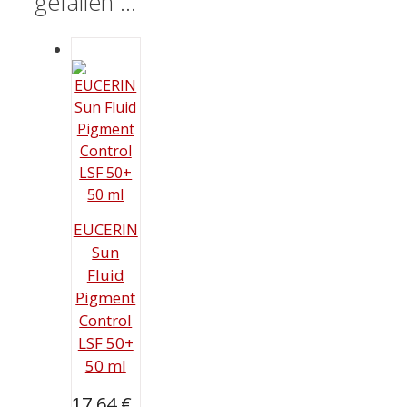
gefallen …
EUCERIN
Sun
Fluid
Pigment
Control
LSF 50+
50 ml
17,64
€