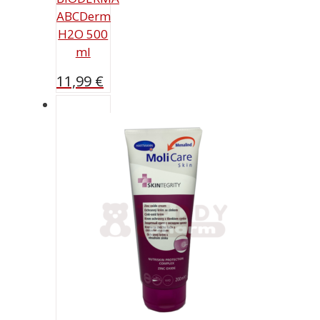
ABCDerm
H2O 500
ml
11,99
€