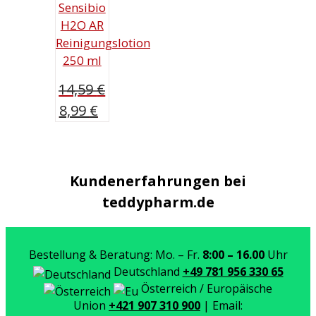
Sensibio
H2O AR
Reinigungslotion
250 ml
14,59
€
Ursprünglicher
Aktueller
8,99
€
Preis
Preis
war:
ist:
14,59 €
8,99 €.
Kundenerfahrungen bei
teddypharm.de
Bestellung & Beratung: Mo. – Fr.
8:00 – 16.00
Uhr
Deutschland
+49 781 956 330 65
Österreich / Europäische
Union
+421 907 310 900
| Email: