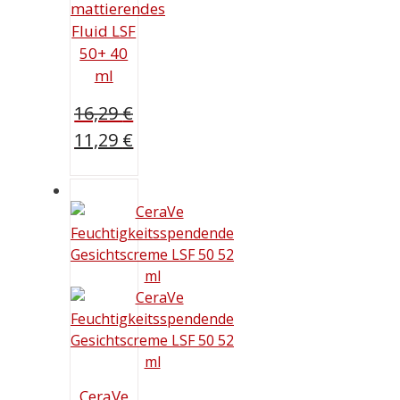
mattierendes
Fluid LSF
50+ 40
ml
16,29
€
Ursprünglicher
11,29
€
Preis
Aktueller
war:
Preis
16,29 €
ist:
11,29 €.
CeraVe