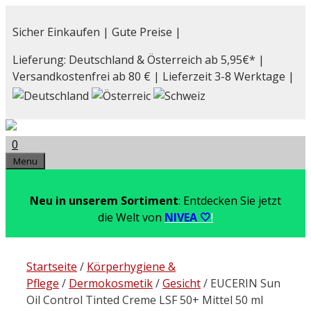
Zum
Inhalt
Sicher Einkaufen | Gute Preise |
springen
Lieferung: Deutschland & Österreich ab 5,95€* |
Versandkostenfrei ab 80 € | Lieferzeit 3-8 Werktage |
0
Menu
Neu in unserem Sortiment
: Entdecken Sie jetzt
die Welt von
NIVEA 🤍
!
Startseite
/
Körperhygiene &
Pflege
/
Dermokosmetik
/
Gesicht
/ EUCERIN Sun
Oil Control Tinted Creme LSF 50+ Mittel 50 ml