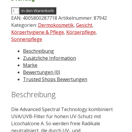
EUCERIN
In den Warenkorb
Sun
EAN:
4005800287718
Artikelnummer:
87942
Oil
Kategorien:
Dermokosmetik
,
Gesicht
,
Control
Körperhygiene & Pflege
,
Körperpflege
,
Tinted
Sonnenpflege
Creme
Beschreibung
LSF
Zusätzliche Information
50+
Marke
Mittel
Bewertungen (0)
50
Trusted Shops Bewertungen
ml
Menge
Beschreibung
Die Advanced Spectral Technology kombiniert
UVA/UVB-Filter für hohen UV-Schutz mit
Licochalcone A. So werden freie Radikale
neutralisiert, die durch UV- und