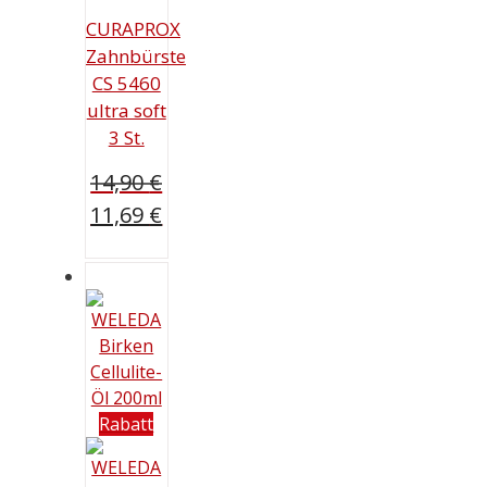
CURAPROX
Zahnbürste
CS 5460
ultra soft
3 St.
14,90
€
Ursprünglicher
11,69
€
Preis
Aktueller
war:
Preis
14,90 €
ist:
11,69 €.
Rabatt