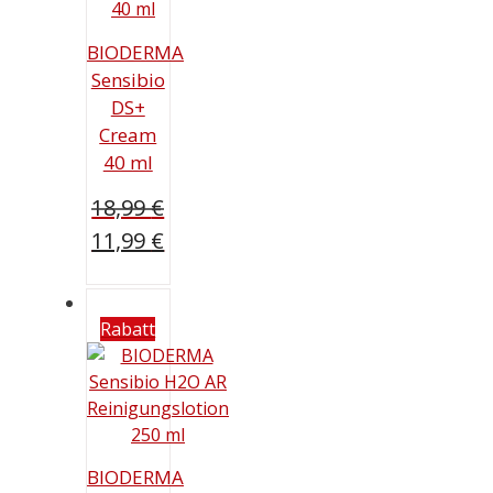
BIODERMA
Sensibio
DS+
Cream
40 ml
18,99
€
Ursprünglicher
11,99
€
Preis
Aktueller
war:
Preis
18,99 €
ist:
Rabatt
11,99 €.
BIODERMA