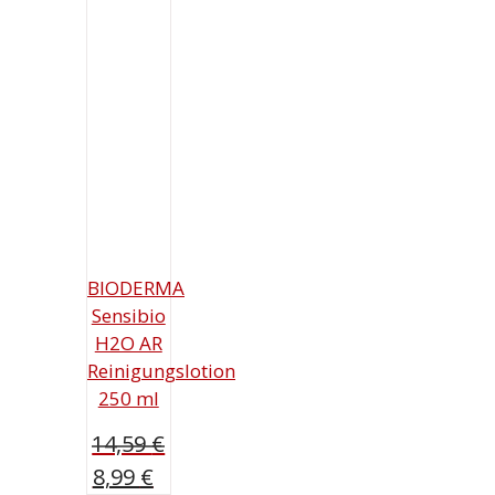
BIODERMA
Sensibio
H2O AR
Reinigungslotion
250 ml
14,59
€
Ursprünglicher
Aktueller
8,99
€