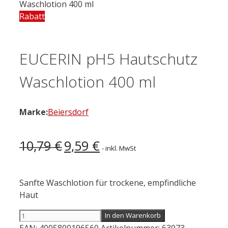
Waschlotion 400 ml
Rabatt
EUCERIN pH5 Hautschutz
Waschlotion 400 ml
Marke:
Beiersdorf
Ursprünglicher
Aktueller
10,79
€
9,59
€
- inkl. MwSt
Preis
Preis
war:
ist:
10,79 €
9,59 €.
Sanfte Waschlotion für trockene, empfindliche
Haut
EUCERIN
In den Warenkorb
pH5
EAN:
4005800196560
Artikelnummer:
63073