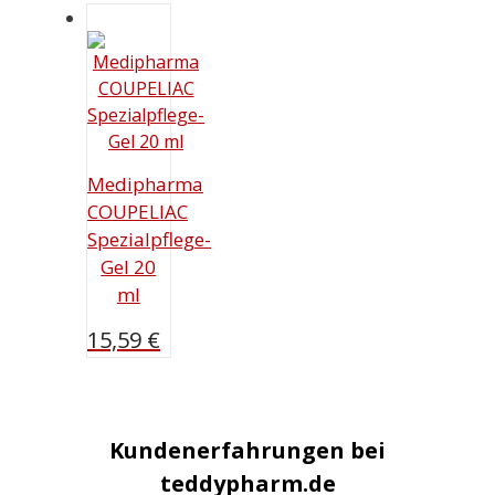
Preis
Preis
war:
ist:
14,59 €
8,99 €.
Medipharma
COUPELIAC
Spezialpflege-
Gel 20
ml
15,59
€
Kundenerfahrungen bei
teddypharm.de