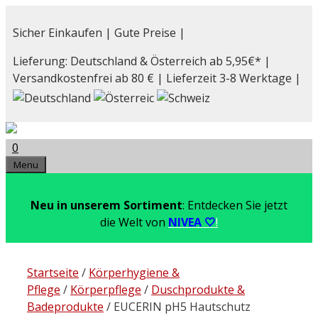
Zum
Inhalt
Sicher Einkaufen | Gute Preise |
springen
Lieferung: Deutschland & Österreich ab 5,95€* |
Versandkostenfrei ab 80 € | Lieferzeit 3-8 Werktage |
0
Menu
Neu in unserem Sortiment
: Entdecken Sie jetzt
die Welt von
NIVEA 🤍
!
Startseite
/
Körperhygiene &
Pflege
/
Körperpflege
/
Duschprodukte &
Badeprodukte
/ EUCERIN pH5 Hautschutz