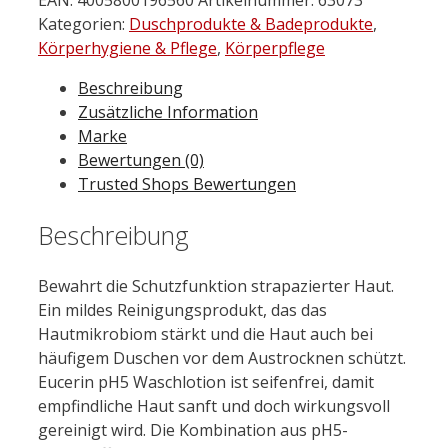
Hautschutz
Kategorien:
Duschprodukte & Badeprodukte
,
Waschlotion
Körperhygiene & Pflege
,
Körperpflege
400
Beschreibung
ml
Zusätzliche Information
Menge
Marke
Bewertungen (0)
Trusted Shops Bewertungen
Beschreibung
Bewahrt die Schutzfunktion strapazierter Haut.
Ein mildes Reinigungsprodukt, das das
Hautmikrobiom stärkt und die Haut auch bei
häufigem Duschen vor dem Austrocknen schützt.
Eucerin pH5 Waschlotion ist seifenfrei, damit
empfindliche Haut sanft und doch wirkungsvoll
gereinigt wird. Die Kombination aus pH5-