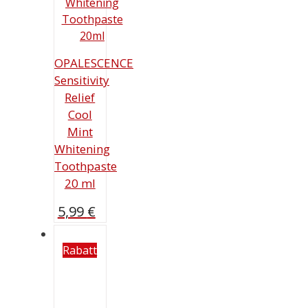
OPALESCENCE
Sensitivity
Relief
Cool
Mint
Whitening
Toothpaste
20 ml
5,99
€
Rabatt