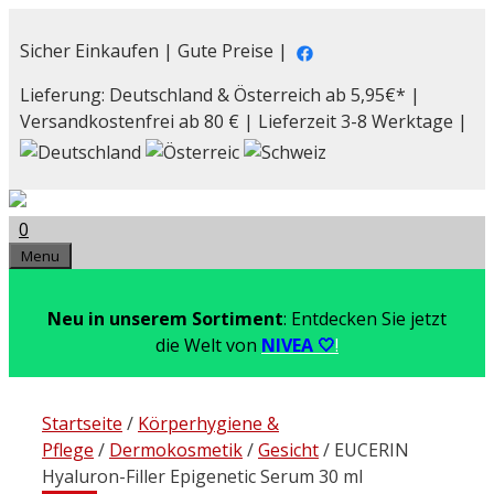
Zum
Inhalt
Sicher Einkaufen | Gute Preise |
springen
Lieferung: Deutschland & Österreich ab 5,95€* |
Versandkostenfrei ab 80 € | Lieferzeit 3-8 Werktage |
0
Menu
Neu in unserem Sortiment
: Entdecken Sie jetzt
die Welt von
NIVEA 🤍
!
Startseite
/
Körperhygiene &
Pflege
/
Dermokosmetik
/
Gesicht
/ EUCERIN
Hyaluron-Filler Epigenetic Serum 30 ml