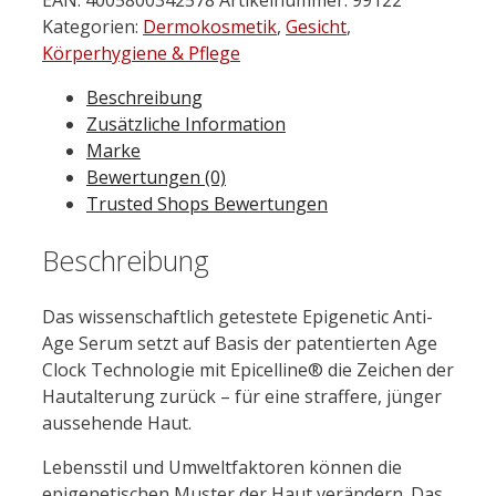
Filler
Kategorien:
Dermokosmetik
,
Gesicht
,
Epigenetic
Körperhygiene & Pflege
Serum
Beschreibung
30
Zusätzliche Information
ml
Marke
Menge
Bewertungen (0)
Trusted Shops Bewertungen
Beschreibung
Das wissenschaftlich getestete Epigenetic Anti-
Age Serum setzt auf Basis der patentierten Age
Clock Technologie mit Epicelline® die Zeichen der
Hautalterung zurück – für eine straffere, jünger
aussehende Haut.
Lebensstil und Umweltfaktoren können die
epigenetischen Muster der Haut verändern. Das