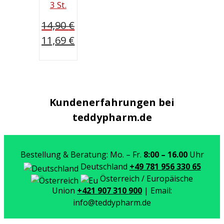
3 St.
14,90
€
Ursprünglicher
11,69
€
Preis
Aktueller
war:
Preis
14,90 €
ist:
11,69 €.
Kundenerfahrungen bei
teddypharm.de
Bestellung & Beratung: Mo. – Fr.
8:00 – 16.00
Uhr
Deutschland
+49 781 956 330 65
Österreich / Europäische
Union
+421 907 310 900
| Email:
info@teddypharm.de