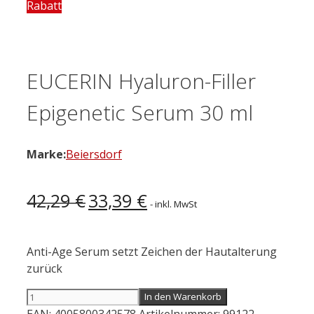
Rabatt
EUCERIN Hyaluron-Filler
Epigenetic Serum 30 ml
Marke:
Beiersdorf
Ursprünglicher
Aktueller
42,29
€
33,39
€
- inkl. MwSt
Preis
Preis
war:
ist:
42,29 €
33,39 €.
Anti-Age Serum setzt Zeichen der Hautalterung
zurück
EUCERIN
In den Warenkorb
Hyaluron-
EAN:
4005800342578
Artikelnummer:
99122