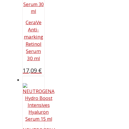
CeraVe
Anti-
marking
Retinol
Serum
30 ml
17,09
€