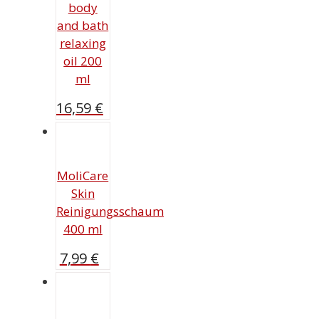
body
and bath
relaxing
oil 200
ml
16,59
€
MoliCare
Skin
Reinigungsschaum
400 ml
7,99
€