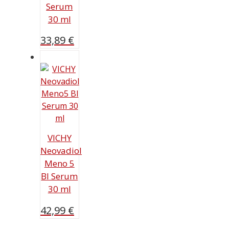
Serum
30 ml
33,89
€
VICHY
Neovadiol
Meno 5
BI Serum
30 ml
42,99
€