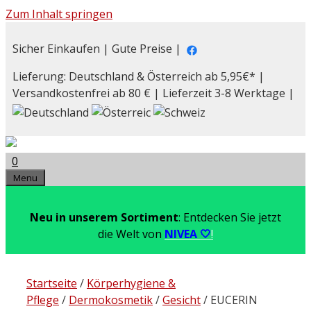
Zum Inhalt springen
Sicher Einkaufen | Gute Preise |
Lieferung: Deutschland & Österreich ab 5,95€* |
Versandkostenfrei ab 80 € | Lieferzeit 3-8 Werktage |
0
Menu
Neu in unserem Sortiment
: Entdecken Sie jetzt
die Welt von
NIVEA 🤍
!
Startseite
/
Körperhygiene &
Pflege
/
Dermokosmetik
/
Gesicht
/ EUCERIN