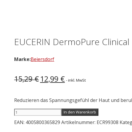
EUCERIN DermoPure Clinical
Marke:
Beiersdorf
Ursprünglicher
Aktueller
15,29
€
12,99
€
- inkl. MwSt
Preis
Preis
war:
ist:
15,29 €
12,99 €.
Reduzieren das Spannungsgefühl der Haut und beruh
EUCERIN
In den Warenkorb
DermoPure
EAN:
4005800365829
Artikelnummer:
ECR99308
Kateg
Clinical