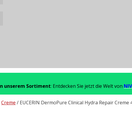
in unserem Sortiment
: Entdecken Sie jetzt die Welt von
NIV
/
Creme
/ EUCERIN DermoPure Clinical Hydra Repair Creme 