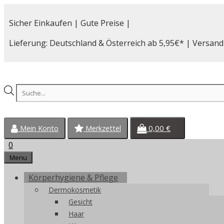
Zum
Inhalt
Sicher Einkaufen | Gute Preise |
springen
Lieferung: Deutschland & Österreich ab 5,95€* | Versand
Products
search
0,00
€
Mein Konto
Merkzettel
0
Menu
Körperhygiene & Pflege
Dermokosmetik
Gesicht
Haar