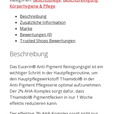
Reinigungsgel
Körperhygiene & Pflege
200
Beschreibung
ml
Zusätzliche Information
Menge
Marke
Bewertungen (0)
Trusted Shops Bewertungen
Beschreibung
Das Eucerin® Anti-Pigment Reinigungsgel ist ein
wichtiger Schritt in der Hautpflegeroutine, um
den Hauptpflegewirkstoff Thiamidol® in der
Anti-Pigment Pflegeserie optimal aufzunehmen.
Der 2% AHA-Komplex sorgt dafür, dass
Thiamidol® Pigmentflecken in nur 1 Woche
effektiv reduzieren kann.
Der effektive 2% AHA-Komplex sorgt nicht nur