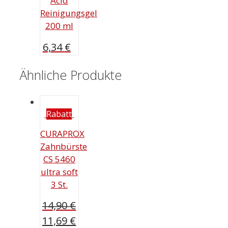
Acid
Reinigungsgel
200 ml
6,34
€
Ähnliche Produkte
Rabatt
CURAPROX
Zahnbürste
CS 5460
ultra soft
3 St.
14,90
€
Ursprünglicher
11,69
€