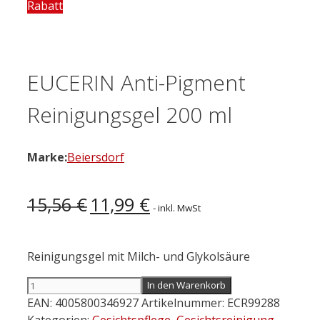
Rabatt
EUCERIN Anti-Pigment
Reinigungsgel 200 ml
Marke:
Beiersdorf
Ursprünglicher
Aktueller
15,56
€
11,99
€
- inkl. MwSt
Preis
Preis
war:
ist:
15,56 €
11,99 €.
Reinigungsgel mit Milch- und Glykolsäure
EUCERIN
In den Warenkorb
Anti-
EAN:
4005800346927
Artikelnummer:
ECR99288
Pigment
Kategorien:
Gesichtspflege
,
Gesichtsreinigung
,