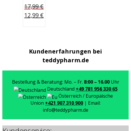
17,99
€
Ursprünglicher
12,99
€
Preis
Aktueller
war:
Preis
17,99 €
ist:
12,99 €.
Kundenerfahrungen bei
teddypharm.de
Bestellung & Beratung: Mo. – Fr.
8:00 – 16.00
Uhr
Deutschland
+49 781 956 330 65
Österreich / Europäische
Union
+421 907 310 900
| Email:
info@teddypharm.de
Kundenservice: