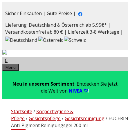
Zum
Inhalt
Sicher Einkaufen | Gute Preise |
springen
Lieferung: Deutschland & Österreich ab 5,95€* |
Versandkostenfrei ab 80 € | Lieferzeit 3-8 Werktage |
0
Menu
Neu in unserem Sortiment
: Entdecken Sie jetzt
die Welt von
NIVEA 🤍
!
Startseite
/
Körperhygiene &
Pflege
/
Gesichtspflege
/
Gesichtsreinigung
/ EUCERIN
Anti-Pigment Reinigungsgel 200 ml