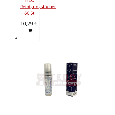
H2O
Reinigungstücher
60 St.
10,29
€