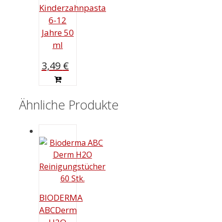
Kinderzahnpasta
6-12
Jahre 50
ml
3,49
€
Ähnliche Produkte
BIODERMA
ABCDerm