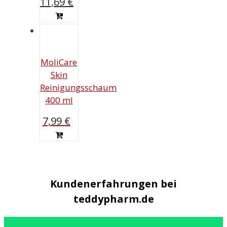
Ursprünglicher
Aktueller
11,69
€
Preis
Preis
war:
ist:
14,90 €
11,69 €.
MoliCare
Skin
Reinigungsschaum
400 ml
7,99
€
Kundenerfahrungen bei
teddypharm.de