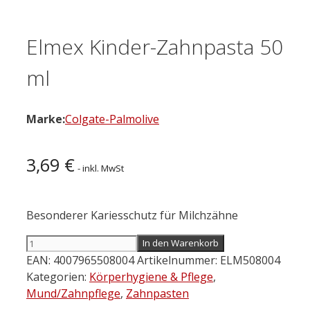
Elmex Kinder-Zahnpasta 50
ml
Marke:
Colgate-Palmolive
3,69
€
- inkl. MwSt
Besonderer Kariesschutz für Milchzähne
Elmex
In den Warenkorb
Kinder-
EAN:
4007965508004
Artikelnummer:
ELM508004
Zahnpasta
Kategorien:
Körperhygiene & Pflege
,
50
Mund/Zahnpflege
,
Zahnpasten
ml