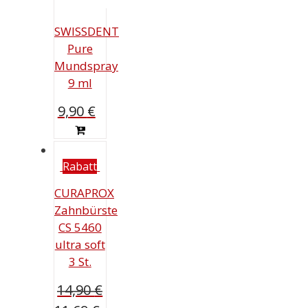
SWISSDENT
Pure
Mundspray
9 ml
9,90
€
Rabatt
CURAPROX
Zahnbürste
CS 5460
ultra soft
3 St.
14,90
€