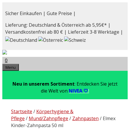
Zum
Inhalt
Sicher Einkaufen | Gute Preise |
springen
Lieferung: Deutschland & Österreich ab 5,95€* |
Versandkostenfrei ab 80 € | Lieferzeit 3-8 Werktage |
0
Menu
Neu in unserem Sortiment
: Entdecken Sie jetzt
die Welt von
NIVEA 🤍
!
Startseite
/
Körperhygiene &
Pflege
/
Mund/Zahnpflege
/
Zahnpasten
/ Elmex
Kinder-Zahnpasta 50 ml