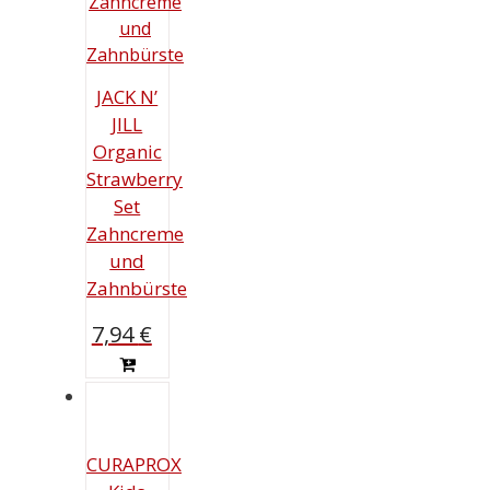
JACK N’
JILL
Organic
Strawberry
Set
Zahncreme
und
Zahnbürste
7,94
€
CURAPROX