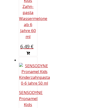
Kids
Zahn­
pas­ta
Wassermelone
ab 6
Jahre 60
ml
6,49
€
SENSODYNE
Pronamel
Kids