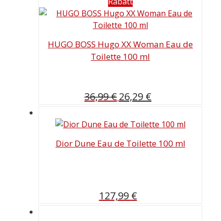
Rabatt
HUGO BOSS Hugo XX Woman Eau de
Toilette 100 ml
Ursprünglicher
Aktueller
36,99
€
26,29
€
Preis
Preis
war:
ist:
36,99 €
26,29 €.
Dior Dune Eau de Toilette 100 ml
127,99
€