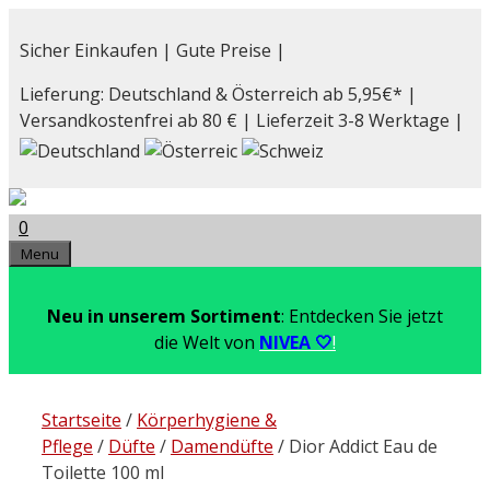
Zum
Inhalt
Sicher Einkaufen | Gute Preise |
springen
Lieferung: Deutschland & Österreich ab 5,95€* |
Versandkostenfrei ab 80 € | Lieferzeit 3-8 Werktage |
0
Menu
Neu in unserem Sortiment
: Entdecken Sie jetzt
die Welt von
NIVEA 🤍
!
Startseite
/
Körperhygiene &
Pflege
/
Düfte
/
Damendüfte
/ Dior Addict Eau de
Toilette 100 ml