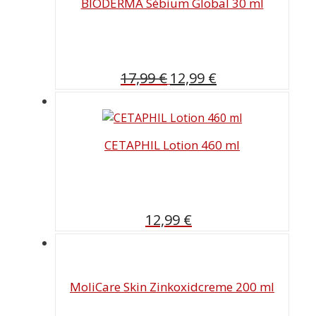
BIODERMA Sébium Global 30 ml
Ursprünglicher
Aktueller
17,99
€
12,99
€
Preis
Preis
war:
ist:
17,99 €
12,99 €.
CETAPHIL Lotion 460 ml
12,99
€
MoliCare Skin Zinkoxidcreme 200 ml