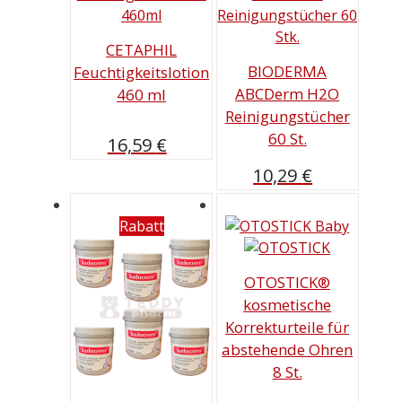
CETAPHIL
BIODERMA
Feuchtigkeitslotion
ABCDerm H2O
460 ml
Reinigungstücher
60 St.
16,59
€
10,29
€
Rabatt
OTOSTICK®
kosmetische
Korrekturteile für
abstehende Ohren
8 St.