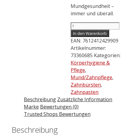
Mundgesundheit –
immer und überall.
CURAPROX
Travel
In den Warenkorb
Set
EAN:
7612412429909
rot
Artikelnummer:
Menge
73360685
Kategorien:
Körperhygiene &
Pflege
,
Mund/Zahnpflege
,
Zahnbürsten
,
Zahnpasten
Beschreibung
Zusätzliche Information
Marke
Bewertungen (0)
Trusted Shops Bewertungen
Beschreibung