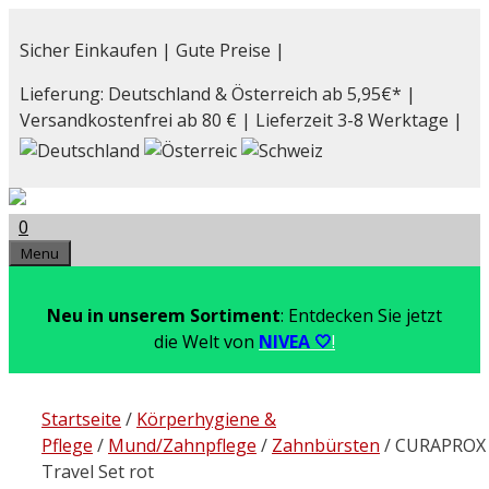
Zum
Inhalt
Sicher Einkaufen | Gute Preise |
springen
Lieferung: Deutschland & Österreich ab 5,95€* |
Versandkostenfrei ab 80 € | Lieferzeit 3-8 Werktage |
0
Menu
Neu in unserem Sortiment
: Entdecken Sie jetzt
die Welt von
NIVEA 🤍
!
Startseite
/
Körperhygiene &
Pflege
/
Mund/Zahnpflege
/
Zahnbürsten
/ CURAPROX
Travel Set rot