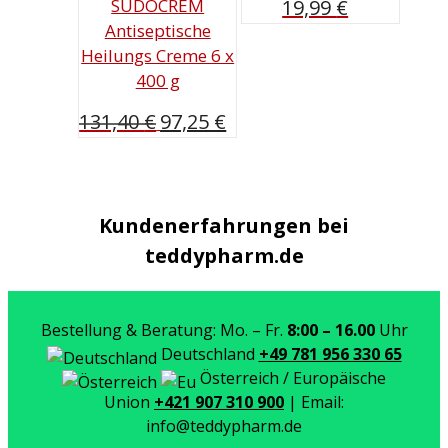
19,99
€
SUDOCREM
Antiseptische
Heilungs Creme 6 x
400 g
Ursprünglicher
Aktueller
131,40
€
97,25
€
Preis
Preis
war:
ist:
131,40 €
97,25 €.
Kundenerfahrungen bei
teddypharm.de
Bestellung & Beratung: Mo. – Fr.
8:00 – 16.00
Uhr
Deutschland
+49 781 956 330 65
Österreich / Europäische
Union
+421 907 310 900
| Email:
info@teddypharm.de