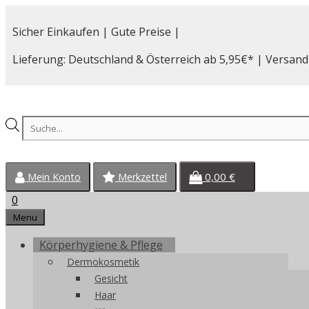
Zum
Inhalt
Sicher Einkaufen | Gute Preise |
springen
Lieferung: Deutschland & Österreich ab 5,95€* | Versand
Products
search
0,00
€
Mein Konto
Merkzettel
0
Menu
Körperhygiene & Pflege
Dermokosmetik
Gesicht
Haar