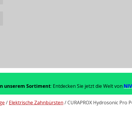
in unserem Sortiment
: Entdecken Sie jetzt die Welt von
NIV
ge
/
Elektrische Zahnbürsten
/ CURAPROX Hydrosonic Pro 