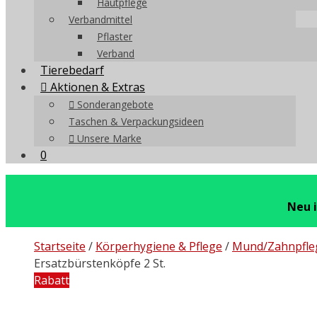
Hautpflege
Verbandmittel
Pflaster
Verband
Tierebedarf
Aktionen & Extras
Sonderangebote
Taschen & Verpackungsideen
Unsere Marke
0
Neu 
Startseite
/
Körperhygiene & Pflege
/
Mund/Zahnpfle
Ersatzbürstenköpfe 2 St.
Rabatt