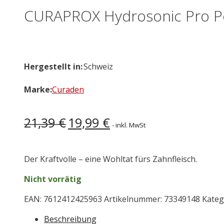
CURAPROX Hydrosonic Pro Po
Hergestellt in:
Schweiz
Marke:
Curaden
Ursprünglicher
Aktueller
21,39
€
19,99
€
- inkl. MwSt
Preis
Preis
war:
ist:
21,39 €
19,99 €.
Der Kraftvolle – eine Wohltat fürs Zahnfleisch.
Nicht vorrätig
EAN:
7612412425963
Artikelnummer:
73349148
Kateg
Beschreibung