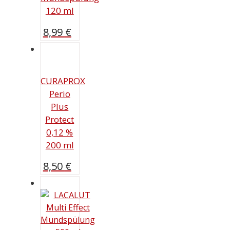
120 ml
8,99
€
CURAPROX
Perio
Plus
Protect
0,12 %
200 ml
8,50
€