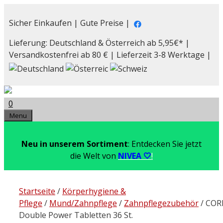
Zum
Inhalt
Sicher Einkaufen | Gute Preise |
springen
Lieferung: Deutschland & Österreich ab 5,95€* |
Versandkostenfrei ab 80 € | Lieferzeit 3-8 Werktage |
0
Menu
Neu in unserem Sortiment
: Entdecken Sie jetzt
die Welt von
NIVEA 🤍
!
Startseite
/
Körperhygiene &
Pflege
/
Mund/Zahnpflege
/
Zahnpflegezubehör
/ COR
Double Power Tabletten 36 St.