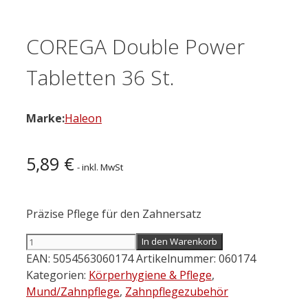
COREGA Double Power
Tabletten 36 St.
Marke:
Haleon
5,89
€
- inkl. MwSt
Präzise Pflege für den Zahnersatz
COREGA
In den Warenkorb
Double
EAN:
5054563060174
Artikelnummer:
060174
Power
Kategorien:
Körperhygiene & Pflege
,
Tabletten
Mund/Zahnpflege
,
Zahnpflegezubehör
36