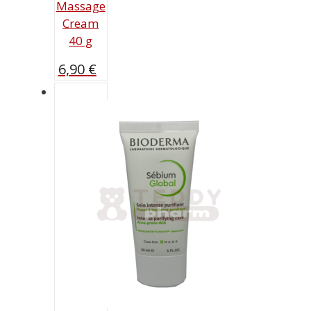
Massage
Cream
40 g
6,90
€