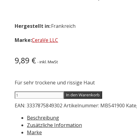
Hergestellt in:
Frankreich
Marke:
CeraVe LLC
9,89
€
- inkl. MwSt
Für sehr trockene und rissige Haut
CeraVe
In den Warenkorb
Intensive
EAN:
3337875849302
Artikelnummer:
MB541900
Kate
Repair
Salbe
Beschreibung
Tube
Zusätzliche Information
50
Marke