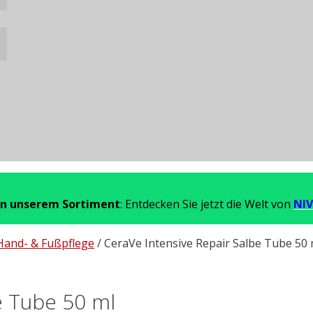
in unserem Sortiment
: Entdecken Sie jetzt die Welt von
NIV
Hand- & Fußpflege
/ CeraVe Intensive Repair Salbe Tube 50 
e Tube 50 ml