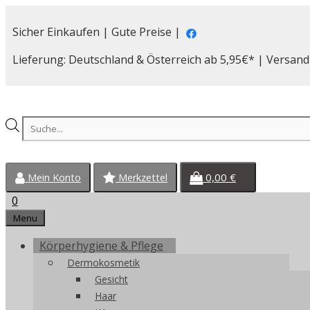
Zum
Inhalt
Sicher Einkaufen | Gute Preise |
springen
Lieferung: Deutschland & Österreich ab 5,95€* | Versand
Products
search
0,00
€
Mein Konto
Merkzettel
0
Menu
Körperhygiene & Pflege
Dermokosmetik
Gesicht
Haar