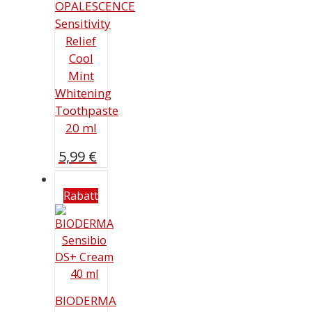
OPALESCENCE
Sensitivity
Relief
Cool
Mint
Whitening
Toothpaste
20 ml
5,99
€
Rabatt
BIODERMA