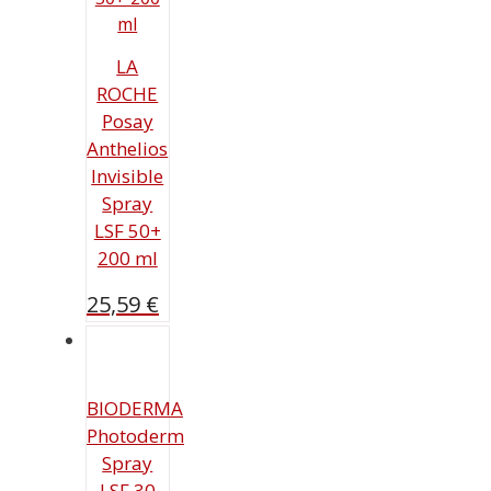
LA
ROCHE
Posay
Anthelios
Invisible
Spray
LSF 50+
200 ml
25,59
€
BIODERMA
Photoderm
Spray
LSF 30