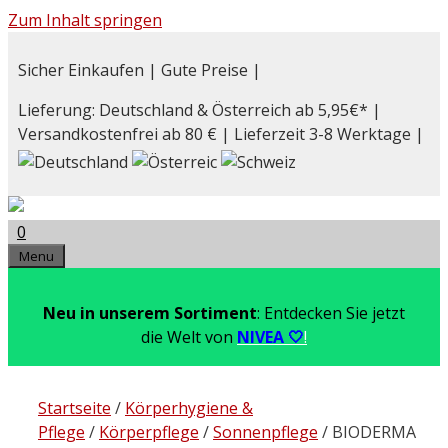
Zum Inhalt springen
Sicher Einkaufen | Gute Preise |
Lieferung: Deutschland & Österreich ab 5,95€* |
Versandkostenfrei ab 80 € | Lieferzeit 3-8 Werktage |
0
Menu
Neu in unserem Sortiment
: Entdecken Sie jetzt
die Welt von
NIVEA 🤍
!
Startseite
/
Körperhygiene &
Pflege
/
Körperpflege
/
Sonnenpflege
/ BIODERMA