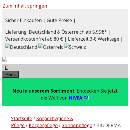
Zum Inhalt springen
Sicher Einkaufen | Gute Preise |
Lieferung: Deutschland & Österreich ab 5,95€* |
Versandkostenfrei ab 80 € | Lieferzeit 3-8 Werktage |
0
Menu
Neu in unserem Sortiment
: Entdecken Sie jetzt
die Welt von
NIVEA 🤍
!
Startseite
/
Körperhygiene &
Pflege
/
Körperpflege
/
Sonnenpflege
/ BIODERMA