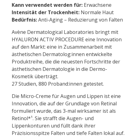
Menge
Kann verwendet werden für:
Erwachsene
Intensität der Trockenheit:
Normale Haut
Bedürfnis:
Anti-Aging – Reduzierung von Falten
Avène Dermatological Laboratories bringt mit
HYALURON ACTIV PROCEDURE eine Innovation
auf den Markt: eine in Zusammenarbeit mit
ästhetischen Dermatolog:innen entwickelte
Produktreihe, die die neuesten Fortschritte der
ästhetischen Dermatologie in die Dermo-
Kosmetik überträgt.
27 Studien, 880 Proband:innen getestet.
Die Micro-Creme für Augen und Lippen ist eine
Innovation, die auf der Grundlage von Retinal
formuliert wurde, das 3-mal wirksamer ist als
Retinol*¹. Sie strafft die Augen- und
Lippenkonturen und füllt dank ihrer
Präzisionsspitze Falten und tiefe Falten lokal auf.