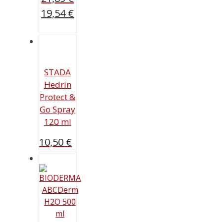
Ursprünglicher
19,54
€
Preis
Aktueller
war:
Preis
21,89 €
ist:
19,54 €.
STADA
Hedrin
Protect &
Go Spray
120 ml
10,50
€