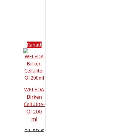
Rabatt
WELEDA
Birken
Cellulite-
Öl 200
ml
21,89
€