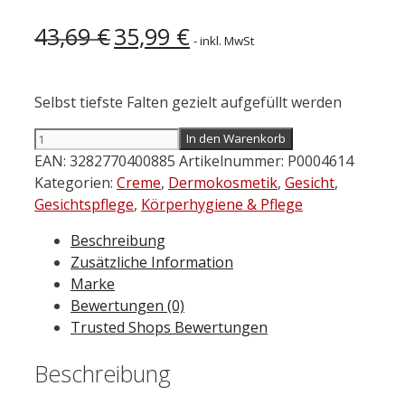
Ursprünglicher
Aktueller
43,69
€
35,99
€
- inkl. MwSt
Preis
Preis
war:
ist:
43,69 €
35,99 €.
Selbst tiefste Falten gezielt aufgefüllt werden
Avène
In den Warenkorb
Hyaluron
EAN:
3282770400885
Artikelnummer:
P0004614
Activ
Kategorien:
Creme
,
Dermokosmetik
,
Gesicht
,
Creme
Gesichtspflege
,
Körperhygiene & Pflege
für
Beschreibung
Augen
Zusätzliche Information
und
Marke
Lippen
Bewertungen (0)
0,05
Trusted Shops Bewertungen
%
Retinal
Beschreibung
15
ml