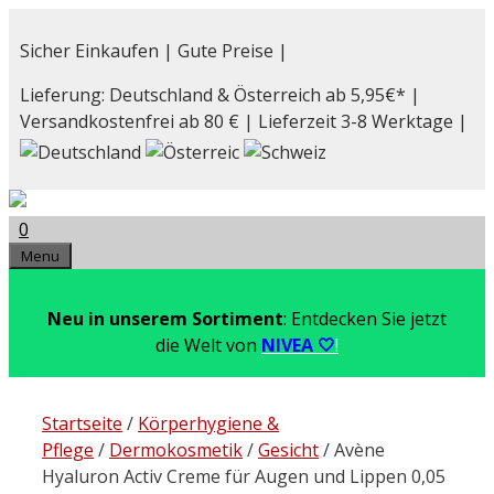
Zum
Inhalt
Sicher Einkaufen | Gute Preise |
springen
Lieferung: Deutschland & Österreich ab 5,95€* |
Versandkostenfrei ab 80 € | Lieferzeit 3-8 Werktage |
0
Menu
Neu in unserem Sortiment
: Entdecken Sie jetzt
die Welt von
NIVEA 🤍
!
Startseite
/
Körperhygiene &
Pflege
/
Dermokosmetik
/
Gesicht
/ Avène
Hyaluron Activ Creme für Augen und Lippen 0,05