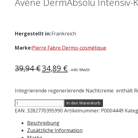
Avène DermAbsolu Intensiv-
Hergestellt in:
Frankreich
Marke:
Pierre Fabre Dermo-cosmétique
Ursprünglicher
Aktueller
39,94
€
34,89
€
- inkl. MwSt
Preis
Preis
war:
ist:
39,94 €
34,89 €.
Integrierende regenerierende Nachtcreme enthält R
Avène
In den Warenkorb
DermAbsolu
EAN:
3282770395990
Artikelnummer:
P0004449
Kateg
Intensiv-
Beschreibung
Konturstraffende
Zusätzliche Information
Nachtcreme
Marke