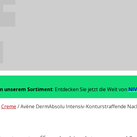
in unserem Sortiment
: Entdecken Sie jetzt die Welt von
NIV
/
Creme
/ Avène DermAbsolu Intensiv-Konturstraffende Nac