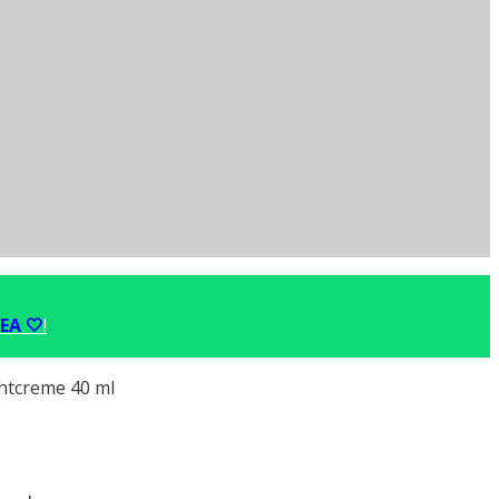
EA 🤍
!
htcreme 40 ml