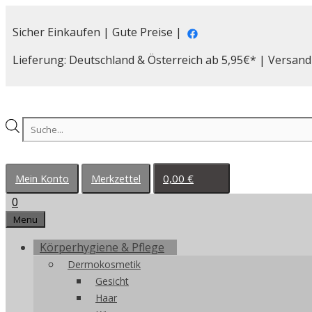
Zum
Inhalt
Sicher Einkaufen | Gute Preise |
springen
Lieferung: Deutschland & Österreich ab 5,95€* | Versand
Products
search
0,00
€
Mein Konto
Merkzettel
0
Menu
Körperhygiene & Pflege
Dermokosmetik
Gesicht
Haar