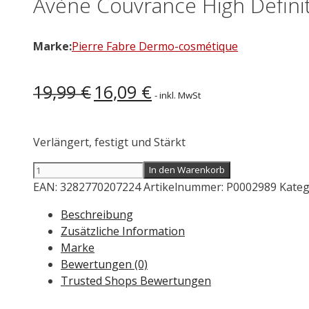
Avène Couvrance High Definit
Marke:
Pierre Fabre Dermo-cosmétique
Ursprünglicher
Aktueller
19,99
€
16,09
€
- inkl. MwSt
Preis
Preis
war:
ist:
19,99 €
16,09 €.
Verlängert, festigt und Stärkt
Avène
In den Warenkorb
Couvrance
EAN:
3282770207224
Artikelnummer:
P0002989
Kateg
High
Beschreibung
Definition
Zusätzliche Information
Mascara
Marke
Black
Bewertungen (0)
7
Trusted Shops Bewertungen
ml
Menge