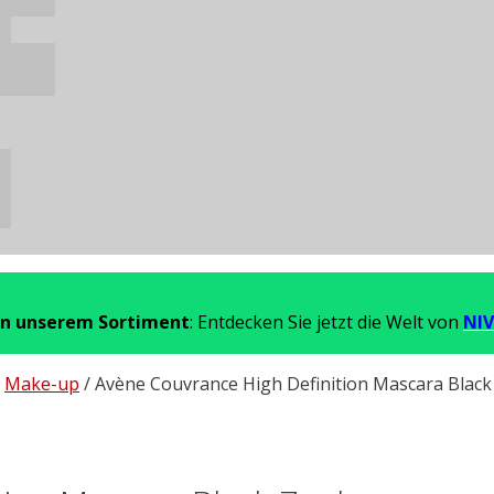
in unserem Sortiment
: Entdecken Sie jetzt die Welt von
NIV
/
Make-up
/ Avène Couvrance High Definition Mascara Black