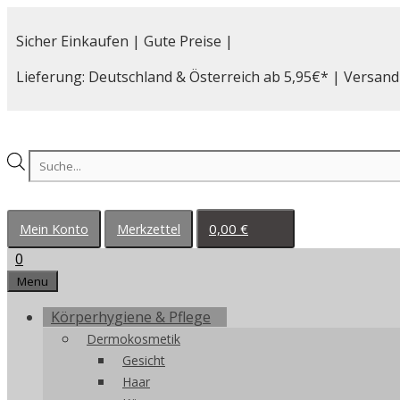
Zum
Inhalt
Sicher Einkaufen | Gute Preise |
springen
Lieferung: Deutschland & Österreich ab 5,95€* | Versand
Products
search
0,00
€
Mein Konto
Merkzettel
0
Menu
Körperhygiene & Pflege
Dermokosmetik
Gesicht
Haar