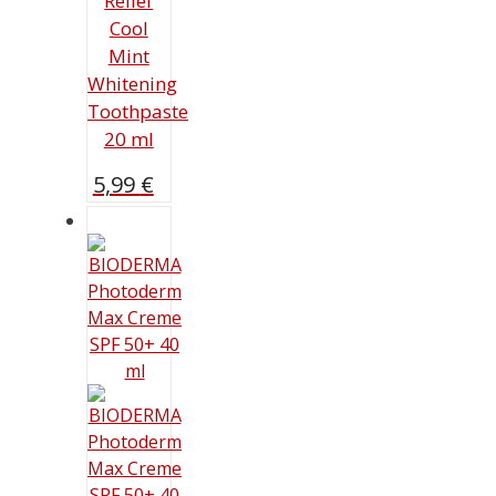
Relief
Cool
Mint
Whitening
Toothpaste
20 ml
5,99
€