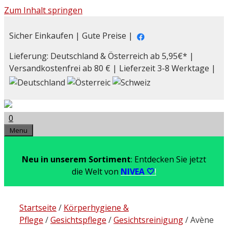
Zum Inhalt springen
Sicher Einkaufen | Gute Preise |
Lieferung: Deutschland & Österreich ab 5,95€* |
Versandkostenfrei ab 80 € | Lieferzeit 3-8 Werktage |
0
Menu
Neu in unserem Sortiment
: Entdecken Sie jetzt
die Welt von
NIVEA 🤍
!
Startseite
/
Körperhygiene &
Pflege
/
Gesichtspflege
/
Gesichtsreinigung
/ Avène