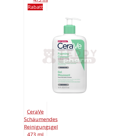
Rabatt
CeraVe
Schäumendes
Reinigungsgel
473 ml