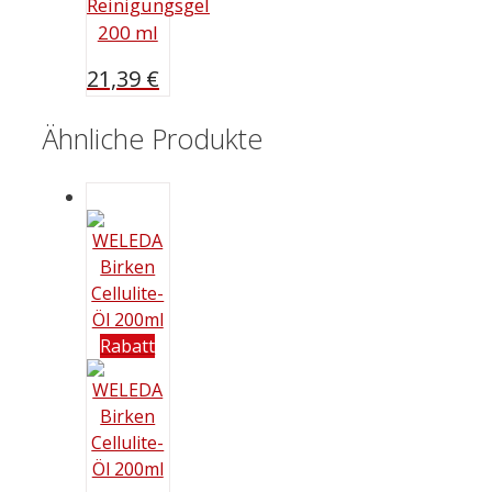
Reinigungsgel
200 ml
21,39
€
Ähnliche Produkte
Rabatt