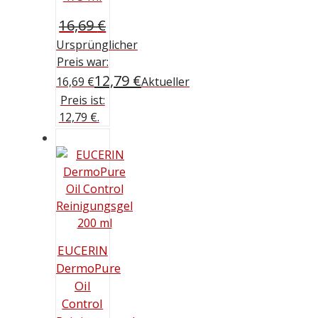
16,69
€
Ursprünglicher
Preis war:
12,79
€
16,69 €
Aktueller
Preis ist:
12,79 €.
EUCERIN
DermoPure
Oil
Control