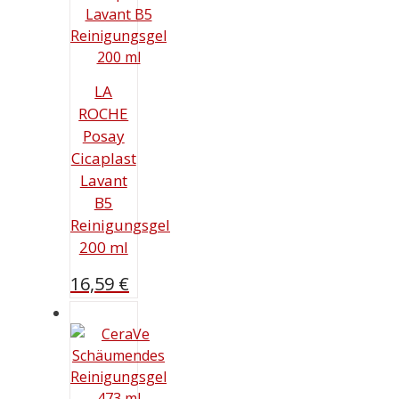
LA
ROCHE
Posay
Cicaplast
Lavant
B5
Reinigungsgel
200 ml
16,59
€