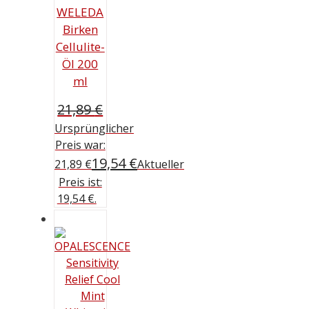
WELEDA
Birken
Cellulite-
Öl 200
ml
21,89
€
Ursprünglicher
Preis war:
19,54
€
21,89 €
Aktueller
Preis ist:
19,54 €.