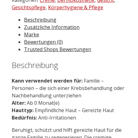
Creme
Gesichtspflege
,
Körperhygiene & Pflege
40
Beschreibung
ml
Zusätzliche Information
Menge
Marke
Bewertungen (0)
Trusted Shops Bewertungen
Beschreibung
Kann verwendet werden für:
Familie –
Personen – die sich einer Krebsbehandlung oder
Nachbehandlung unterziehen
Alter:
Ab 0 Monat(e)
Hauttyp:
Empfindliche Haut – Gereizte Haut
Bedürfnis:
Anti-Irritationen
Beruhigt, schützt und hilft gereizte Haut für die
ganze Familie zu regenerieren. Die cremige