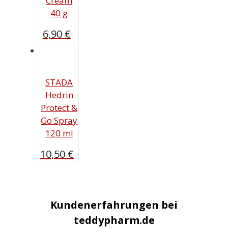
Cream
40 g
6,90
€
STADA
Hedrin
Protect &
Go Spray
120 ml
10,50
€
Kundenerfahrungen bei
teddypharm.de