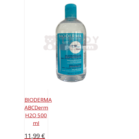
BIODERMA
ABCDerm
H2O 500
ml
11,99
€