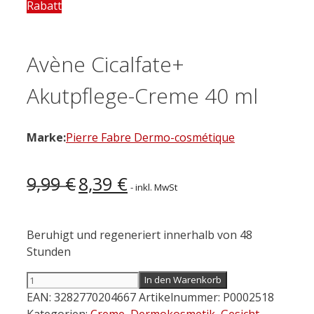
Rabatt
Avène Cicalfate+
Akutpflege-Creme 40 ml
Marke:
Pierre Fabre Dermo-cosmétique
Ursprünglicher
Aktueller
9,99
€
8,39
€
- inkl. MwSt
Preis
Preis
war:
ist:
9,99 €
8,39 €.
Beruhigt und regeneriert innerhalb von 48
Stunden
Avène
In den Warenkorb
Cicalfate+
EAN:
3282770204667
Artikelnummer:
P0002518
Akutpflege-
Kategorien:
Creme
,
Dermokosmetik
,
Gesicht
,