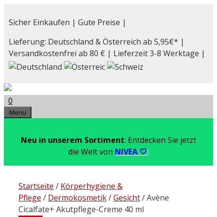
Zum
Inhalt
Sicher Einkaufen | Gute Preise |
springen
Lieferung: Deutschland & Österreich ab 5,95€* |
Versandkostenfrei ab 80 € | Lieferzeit 3-8 Werktage |
0
Menu
Neu in unserem Sortiment
: Entdecken Sie jetzt
die Welt von
NIVEA 🤍
!
Startseite
/
Körperhygiene &
Pflege
/
Dermokosmetik
/
Gesicht
/ Avène
Cicalfate+ Akutpflege-Creme 40 ml