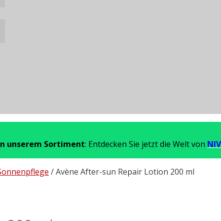
in unserem Sortiment
: Entdecken Sie jetzt die Welt von
NIV
Sonnenpflege
/ Avène After-sun Repair Lotion 200 ml