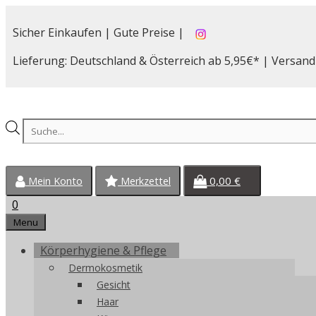
Zum
Inhalt
Sicher Einkaufen | Gute Preise |
springen
Lieferung: Deutschland & Österreich ab 5,95€* | Versand
Products
search
0,00
€
Mein Konto
Merkzettel
0
Menu
Körperhygiene & Pflege
Dermokosmetik
Gesicht
Haar