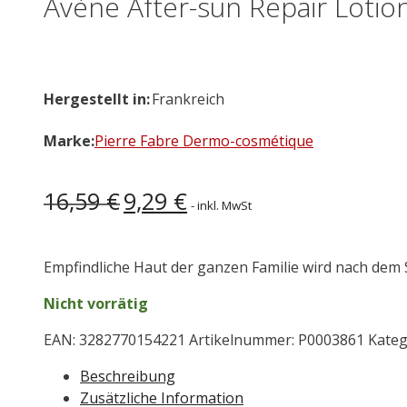
Avène After-sun Repair Lotio
Hergestellt in:
Frankreich
Marke:
Pierre Fabre Dermo-cosmétique
Ursprünglicher
Aktueller
16,59
€
9,29
€
- inkl. MwSt
Preis
Preis
war:
ist:
16,59 €
9,29 €.
Empfindliche Haut der ganzen Familie wird nach dem 
Nicht vorrätig
EAN:
3282770154221
Artikelnummer:
P0003861
Kateg
Beschreibung
Zusätzliche Information