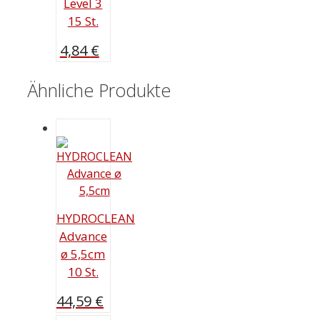
Level 3
15 St.
4,84
€
Ähnliche Produkte
HYDROCLEAN
Advance
ø 5,5cm
10 St.
44,59
€