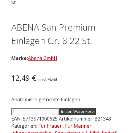
St.
ABENA San Premium
Einlagen Gr. 8 22 St.
Marke:
Abena GmbH
12,49
€
- inkl. MwSt
Anatomisch geformte Einlagen
ABENA
In den Warenkorb
San
EAN:
5713571000625
Artikelnummer:
B21343
Premium
Kategorien:
Für Frauen
,
Für Männer
,
Einlagen
Inkontinenzartikel
,
Sanitätshaus & Klinikbedarf