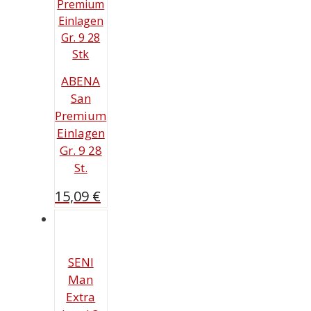
ABENA
San
Premium
Einlagen
Gr. 9 28
St.
15,09
€
SENI
Man
Extra