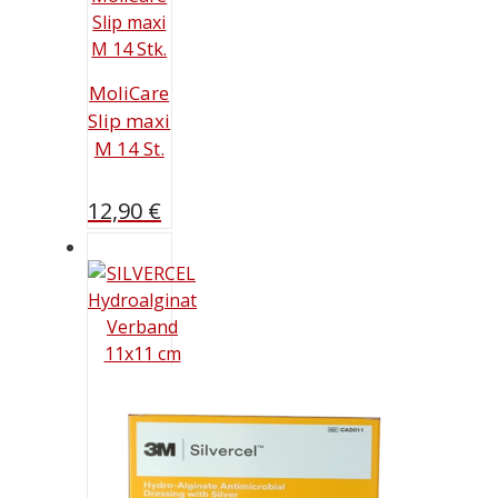
MoliCare
Slip maxi
M 14 St.
12,90
€