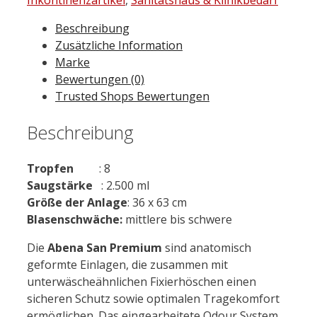
Gr.
Beschreibung
8
Zusätzliche Information
22
Marke
St.
Bewertungen (0)
Menge
Trusted Shops Bewertungen
Beschreibung
Tropfen
: 8
Saugstärke
: 2.500 ml
Größe der Anlage
: 36 x 63 cm
Blasenschwäche:
mittlere bis schwere
Die
Abena San Premium
sind anatomisch
geformte Einlagen, die zusammen mit
unterwäscheähnlichen Fixierhöschen einen
sicheren Schutz sowie optimalen Tragekomfort
ermöglichen. Das eingearbeitete Odour System