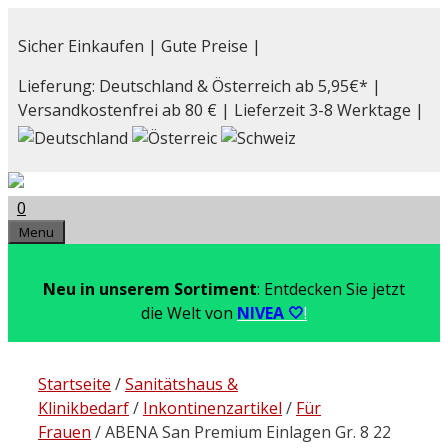
Zum
Inhalt
Sicher Einkaufen | Gute Preise |
springen
Lieferung: Deutschland & Österreich ab 5,95€* |
Versandkostenfrei ab 80 € | Lieferzeit 3-8 Werktage |
0
Menu
Neu in unserem Sortiment
: Entdecken Sie jetzt
die Welt von
NIVEA 🤍
!
Startseite
/
Sanitätshaus &
Klinikbedarf
/
Inkontinenzartikel
/
Für
Frauen
/ ABENA San Premium Einlagen Gr. 8 22