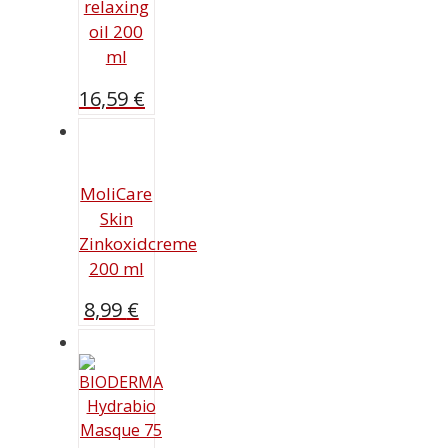
relaxing
oil 200
ml
16,59
€
MoliCare
Skin
Zinkoxidcreme
200 ml
8,99
€