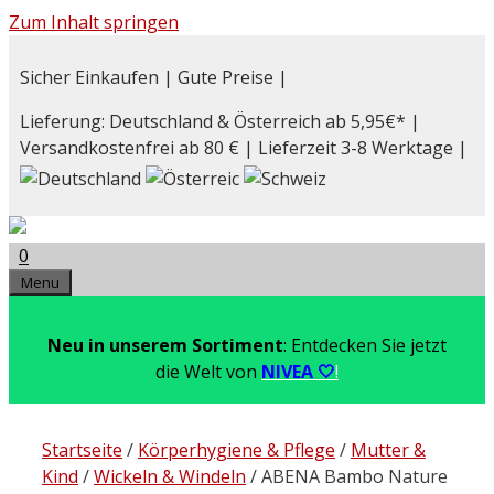
Zum Inhalt springen
Sicher Einkaufen | Gute Preise |
Lieferung: Deutschland & Österreich ab 5,95€* |
Versandkostenfrei ab 80 € | Lieferzeit 3-8 Werktage |
0
Menu
Neu in unserem Sortiment
: Entdecken Sie jetzt
die Welt von
NIVEA 🤍
!
Startseite
/
Körperhygiene & Pflege
/
Mutter &
Kind
/
Wickeln & Windeln
/ ABENA Bambo Nature