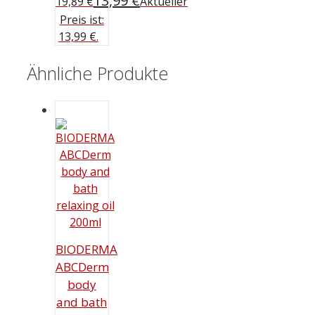
13,99
€
19,89 €
Aktueller
Preis ist:
13,99 €.
Ähnliche Produkte
BIODERMA
ABCDerm
body
and bath