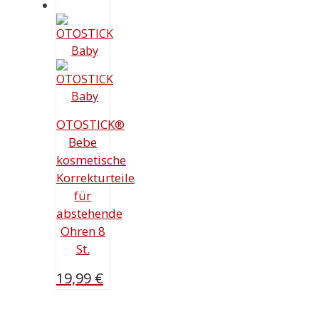
OTOSTICK®
Bebe
kosmetische
Korrekturteile
für
abstehende
Ohren 8
St.
19,99
€