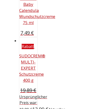
Baby
Calendula
Wundschutzcreme
75 ml
7,49
€
Rabatt
SUDOCREM®
MULTI-
EXPERT
Schutzcreme
400 g
19,89
€
Ursprünglicher
Preis war: