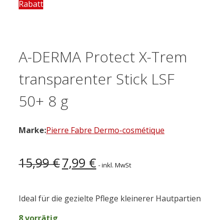
Rabatt
A-DERMA Protect X-Trem
transparenter Stick LSF
50+ 8 g
Marke:
Pierre Fabre Dermo-cosmétique
Ursprünglicher
Aktueller
15,99
€
7,99
€
- inkl. MwSt
Preis
Preis
war:
ist:
15,99 €
7,99 €.
Ideal für die gezielte Pflege kleinerer Hautpartien
8 vorrätig