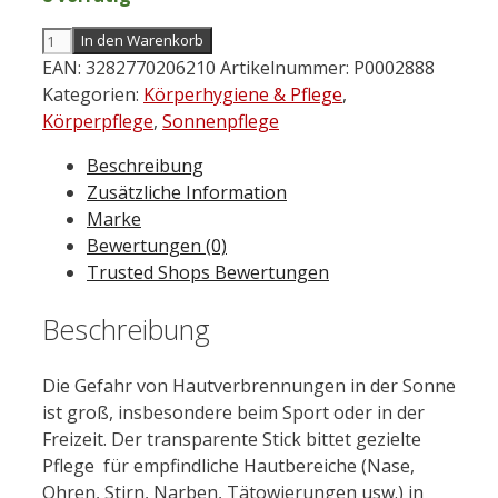
A-
In den Warenkorb
DERMA
EAN:
3282770206210
Artikelnummer:
P0002888
Protect
Kategorien:
Körperhygiene & Pflege
,
X-
Körperpflege
,
Sonnenpflege
Trem
Beschreibung
transparenter
Zusätzliche Information
Stick
Marke
LSF
Bewertungen (0)
50+
Trusted Shops Bewertungen
8
g
Beschreibung
Menge
Die Gefahr von Hautverbrennungen in der Sonne
ist groß, insbesondere beim Sport oder in der
Freizeit. Der transparente Stick bittet gezielte
Pflege für empfindliche Hautbereiche (Nase,
Ohren, Stirn, Narben, Tätowierungen usw.) in