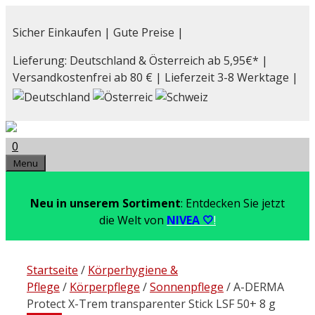
Zum
Inhalt
Sicher Einkaufen | Gute Preise |
springen
Lieferung: Deutschland & Österreich ab 5,95€* |
Versandkostenfrei ab 80 € | Lieferzeit 3-8 Werktage |
0
Menu
Neu in unserem Sortiment
: Entdecken Sie jetzt
die Welt von
NIVEA 🤍
!
Startseite
/
Körperhygiene &
Pflege
/
Körperpflege
/
Sonnenpflege
/ A-DERMA
Protect X-Trem transparenter Stick LSF 50+ 8 g