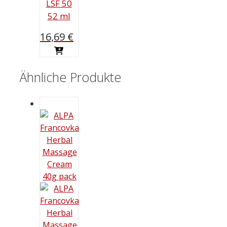
LSF 50
52 ml
16,69
€
Ähnliche Produkte