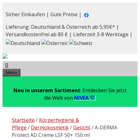
Zum
Inhalt
Sicher Einkaufen | Gute Preise |
springen
Lieferung: Deutschland & Österreich ab 5,95€* |
Versandkostenfrei ab 80 € | Lieferzeit 3-8 Werktage |
0
Menu
Neu in unserem Sortiment
: Entdecken Sie jetzt
die Welt von
NIVEA 🤍
!
Startseite
/
Körperhygiene &
Pflege
/
Dermokosmetik
/
Gesicht
/ A-DERMA
Protect AD Creme LSF 50+ 150 ml