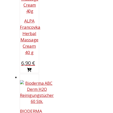
ALPA
Francovka
Herbal
Massage
Cream
40 g
6,90
€
BIODERMA