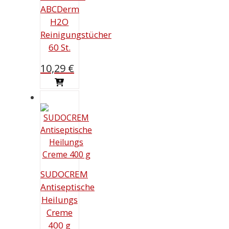
ABCDerm
H2O
Reinigungstücher
60 St.
10,29
€
SUDOCREM
Antiseptische
Heilungs
Creme
400 g