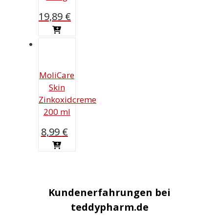
19,89
€
MoliCare
Skin
Zinkoxidcreme
200 ml
8,99
€
Kundenerfahrungen bei
teddypharm.de