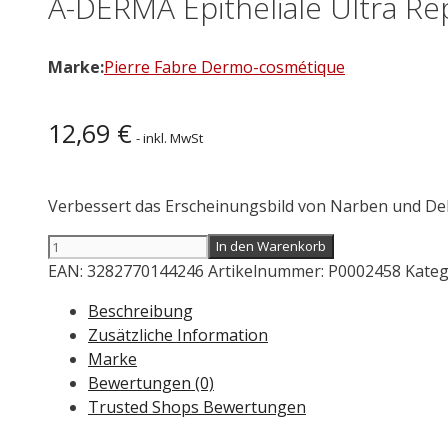
A-DERMA Epitheliale Ultra Re
Marke:
Pierre Fabre Dermo-cosmétique
12,69
€
- inkl. MwSt
Verbessert das Erscheinungsbild von Narben und D
A-
In den Warenkorb
DERMA
EAN:
3282770144246
Artikelnummer:
P0002458
Kateg
Epitheliale
Beschreibung
Ultra
Zusätzliche Information
Repair
Marke
Massage
Bewertungen (0)
Gel-
Trusted Shops Bewertungen
Öl
40