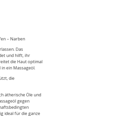
fen – Narben
rlassen. Das
 und hilft, ihr
reitet die Haut optimal
 in ein Massageöl.
tzt, die
h ätherische Öle und
Massageöl gegen
haftsbedingten
g ideal für die ganze