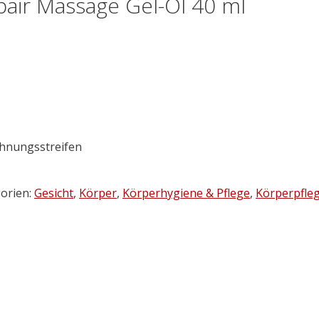
pair Massage Gel-Öl 40 ml
ehnungsstreifen
orien:
Gesicht
,
Körper
,
Körperhygiene & Pflege
,
Körperpfle