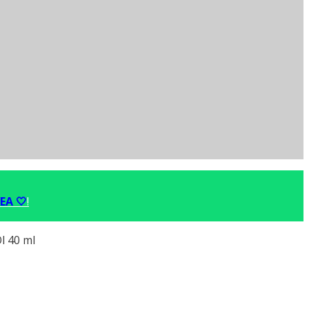
EA 🤍
!
l 40 ml