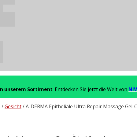
in unserem Sortiment
: Entdecken Sie jetzt die Welt von
NIV
k
/
Gesicht
/ A-DERMA Epitheliale Ultra Repair Massage Gel-Ö