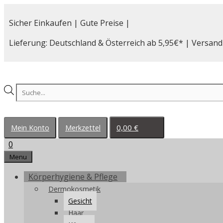
Zum
Inhalt
Sicher Einkaufen | Gute Preise |
springen
Lieferung: Deutschland & Österreich ab 5,95€* | Versand
Products
search
0,00
€
Mein Konto
Merkzettel
0
Menu
Körperhygiene & Pflege
Dermokosmetik
Gesicht
Haar