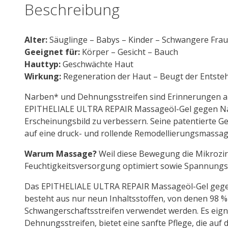
Beschreibung
ml
Menge
Alter:
Säuglinge – Babys – Kinder – Schwangere Fra
Geeignet für:
Körper – Gesicht – Bauch
Hauttyp:
Geschwächte Haut
Wirkung:
Regeneration der Haut – Beugt der Entste
Narben* und Dehnungsstreifen sind Erinnerungen an 
EPITHELIALE ULTRA REPAIR Massageöl-Gel gegen Narb
Erscheinungsbild zu verbessern. Seine patentierte Gel-
auf eine druck- und rollende Remodellierungs­massage
Warum Massage?
Weil diese Bewegung die Mikrozir
Feuchtigkeitsversorgung optimiert sowie Spannungs-
Das EPITHELIALE ULTRA REPAIR Massageöl-Gel gegen
besteht aus nur neun Inhaltsstoffen, von denen 98 %
Schwangerschaftsstreifen verwendet werden. Es eig
Dehnungsstreifen, bietet eine sanfte Pflege, die auf 