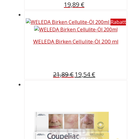
19,89
€
Rabatt
WELEDA Birken Cellulite-Öl 200 ml
Ursprünglicher
Aktueller
21,89
€
19,54
€
Preis
Preis
war:
ist:
21,89 €
19,54 €.