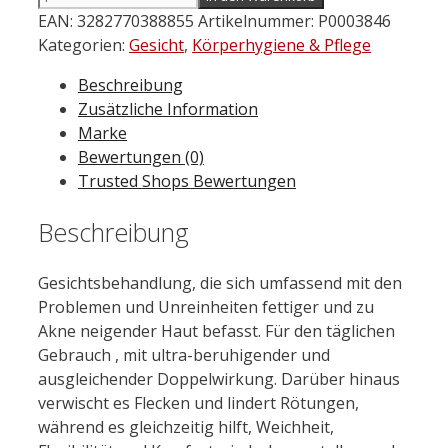
DERMA
EAN:
3282770388855
Artikelnummer:
P0003846
Biology
Kategorien:
Gesicht
,
Körperhygiene & Pflege
AC
Beschreibung
Hydra
Zusätzliche Information
Ultra-
Marke
beruhigende
Bewertungen (0)
Creme
Trusted Shops Bewertungen
40
ml
Beschreibung
Menge
Gesichtsbehandlung, die sich umfassend mit den
Problemen und Unreinheiten fettiger und zu
Akne neigender Haut befasst. Für den täglichen
Gebrauch , mit ultra-beruhigender und
ausgleichender Doppelwirkung. Darüber hinaus
verwischt es Flecken und lindert Rötungen,
während es gleichzeitig hilft, Weichheit,