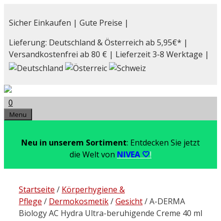
Zum
Inhalt
Sicher Einkaufen | Gute Preise |
springen
Lieferung: Deutschland & Österreich ab 5,95€* |
Versandkostenfrei ab 80 € | Lieferzeit 3-8 Werktage |
0
Menu
Neu in unserem Sortiment
: Entdecken Sie jetzt
die Welt von
NIVEA 🤍
!
Startseite
/
Körperhygiene &
Pflege
/
Dermokosmetik
/
Gesicht
/ A-DERMA
Biology AC Hydra Ultra-beruhigende Creme 40 ml