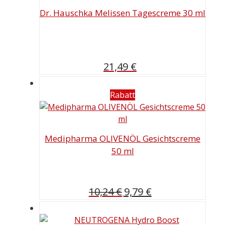
Dr. Hauschka Melissen Tagescreme 30 ml
21,49
€
Rabatt
Medipharma OLIVENÖL Gesichtscreme
50 ml
Ursprünglicher
Aktueller
10,24
€
9,79
€
Preis
Preis
war:
ist: