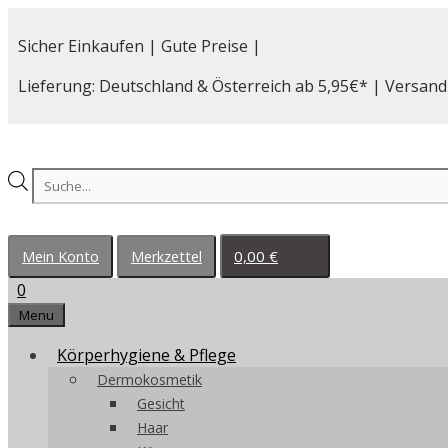
Zum
Inhalt
Sicher Einkaufen | Gute Preise |
springen
Lieferung: Deutschland & Österreich ab 5,95€* | Versand
Products
search
0,00
€
Mein Konto
Merkzettel
0
Menu
Körperhygiene & Pflege
Dermokosmetik
Gesicht
Haar