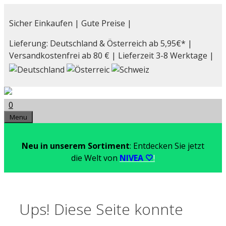
Zum
Inhalt
Sicher Einkaufen | Gute Preise |
springen
Lieferung: Deutschland & Österreich ab 5,95€* |
Versandkostenfrei ab 80 € | Lieferzeit 3-8 Werktage |
0
Menu
Neu in unserem Sortiment
: Entdecken Sie jetzt
die Welt von
NIVEA 🤍
!
Ups! Diese Seite konnte