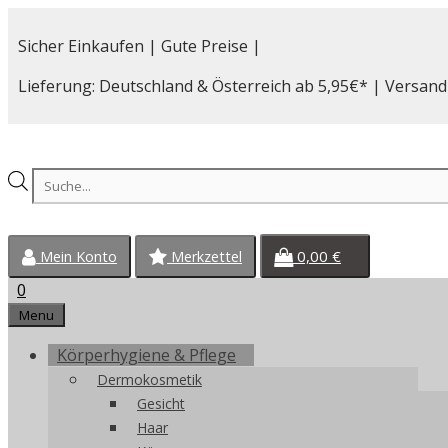
Zum
Inhalt
Sicher Einkaufen | Gute Preise |
springen
Lieferung: Deutschland & Österreich ab 5,95€* | Versand
Products
search
0,00
€
Mein Konto
Merkzettel
0
Menu
Körperhygiene & Pflege
Dermokosmetik
Gesicht
Haar