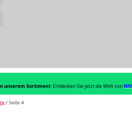
in unserem Sortiment
: Entdecken Sie jetzt die Welt von
NIV
ge
/ Seite 4