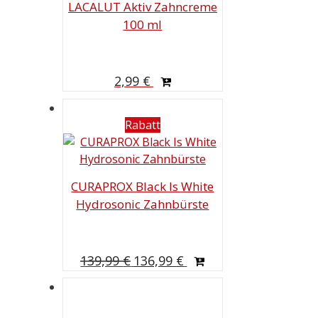
LACALUT Aktiv Zahncreme
100 ml
2,99
€
Rabatt
CURAPROX Black Is White
Hydrosonic Zahnbürste
Ursprünglicher
Aktueller
139,99
€
136,99
€
Preis
Preis
war:
ist:
139,99 €
136,99 €.