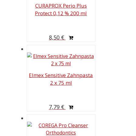
CURAPROX Perio Plus
Protect 0,12 % 200 ml
8,50
€
Elmex Sensitive Zahnpasta
2 x 75 ml
7,79
€